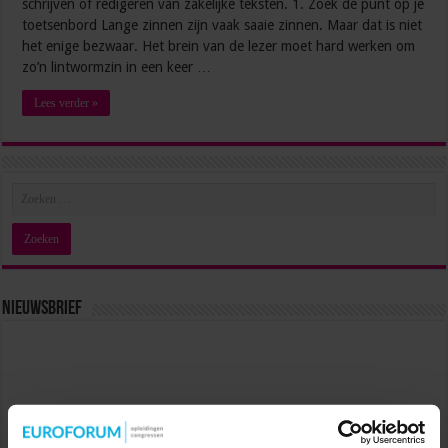
schrijven of redigeren van zakelijke teksten. 1. Zoek de punt op je
toetsenbord Lange zinnen zijn vaak saaie zinnen. Maar dat is niet
het enige bezwaar. Het brein van de lezer moet hard werken om
zo’n lintwormzin in een keer …
Lees verder »
Nieuwsbrief