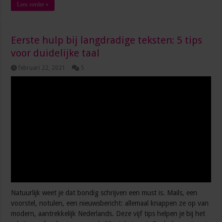
Lees verder »
Eerste hulp bij langdradige teksten: 5 tips
voor duidelijke taal
februari 22, 2021
5
Natuurlijk weet je dat bondig schrijven een must is. Mails, een
voorstel, notulen, een nieuwsbericht: allemaal knappen ze op van
modern, aantrekkelijk Nederlands. Deze vijf tips helpen je bij het