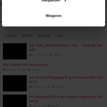
Volg ons via
Weigeren
Populair
Recent
Reacties
Tags
HR, HRM, personeelszaken, P&O… Is het één pot
nat?
juni 23, 2022
96,558
Wat verdient een secretaresse?
februari 26, 2016
80,474
Een functioneringsgesprek goed voorbereiden doe
je zo!
maart 24, 2021
73,694
Het kloppend hart in de moderne organisatie? Dat
ben jij…
mei 8, 2018
48,353