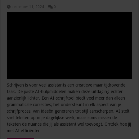
december 11, 2024
0
Schrijven is voor veel assistants een creatieve maar tijdrovende
taak. De juiste AI-hulpmiddelen maken deze uitdaging echter
aanzienlijk lichter. Een AI-schrijftool biedt veel meer dan alleen
grammaticale correcties; het ondersteunt in elk aspect van je
schrijfproces, van ideeën genereren tot stijl aanscherpen. AI stelt
snel teksten op in je dagelijkse werk, maar soms missen de
teksten de nuance die jij als assistant wel toevoegt. Ontdek hoe jij
met AI efficiënter …