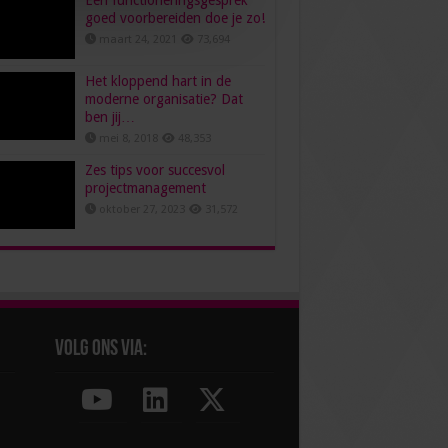
Een functioneringsgesprek
goed voorbereiden doe je zo!
maart 24, 2021
73,694
Het kloppend hart in de
moderne organisatie? Dat
ben jij…
mei 8, 2018
48,353
Zes tips voor succesvol
projectmanagement
oktober 27, 2023
31,572
Volg ons via: