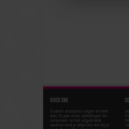
Over SMI
C
Ervaren assistants volgen al meer
Se
dan 25 jaar onze opleidingen en
Po
cursussen. In het uitgebreide
56
aanbod vind je altijd iets dat bij je
Te