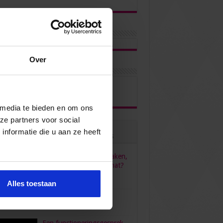
Over
ons via
 media te bieden en om ons
ze partners voor social
nformatie die u aan ze heeft
ulair
Recent
Reacties
Tags
HR, HRM, personeelszaken,
P&O… Is het één pot nat?
juni 23, 2022
96,558
Alles toestaan
verdient een secretaresse?
bruari 26, 2016
80,474