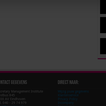
ontact gegevens
Direct naar:
cretary Management Institute
Wijzig jouw gegevens
stbus 845
Klantenservice
00 AV Eindhoven
Privacy Policy
l. 040 - 29 74 979
Incompany