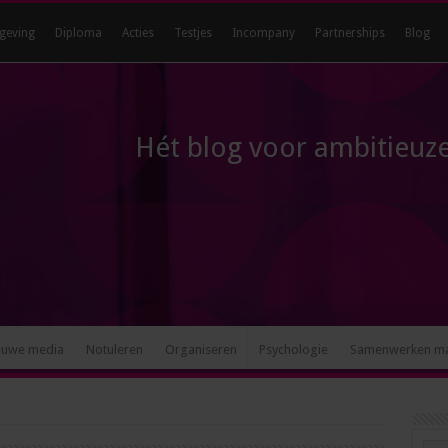
geving
Diploma
Acties
Testjes
Incompany
Partnerships
Blog
Hét blog voor ambitieuze
euwe media
Notuleren
Organiseren
Psychologie
Samenwerken m