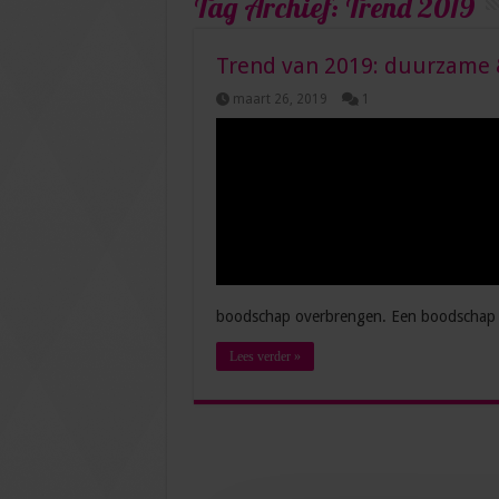
Tag Archief:
Trend 2019
Trend van 2019: duurzame 
maart 26, 2019
1
boodschap overbrengen. Een boodschap d
Lees verder »