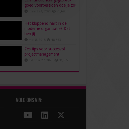
Een functioneringsgesprek
goed voorbereiden doe je zo!
maart 24, 2021
73,693
Het kloppend hart in de
moderne organisatie? Dat
ben jij…
mei 8, 2018
48,353
Zes tips voor succesvol
projectmanagement
oktober 27, 2023
31,572
Volg ons via: