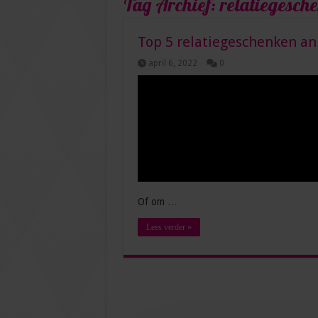
Tag Archief:
relatiegesch
Top 5 relatiegeschenken a
april 6, 2022
0
Of om …
Lees verder »