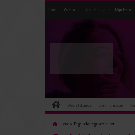
Home
Over ons
Klantenservice
Mijn leerom
Bedrijfskunde
Communicatie
Ni
Home
»
Tag:
relatiegeschenken