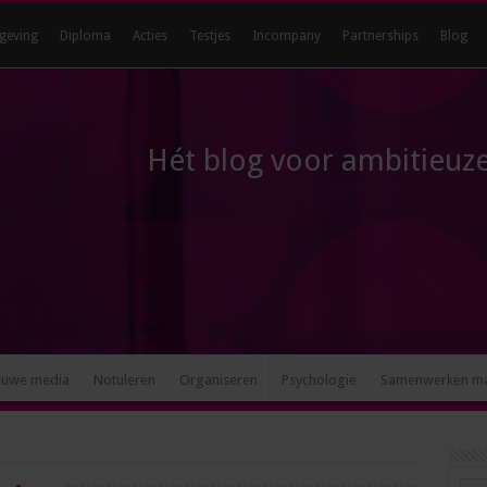
geving
Diploma
Acties
Testjes
Incompany
Partnerships
Blog
Hét blog voor ambitieuze
euwe media
Notuleren
Organiseren
Psychologie
Samenwerken m