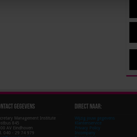
ontact gegevens
Direct naar:
cretary Management Institute
Wijzig jouw gegevens
stbus 845
Klantenservice
00 AV Eindhoven
Privacy Policy
l. 040 - 29 74 979
Incompany