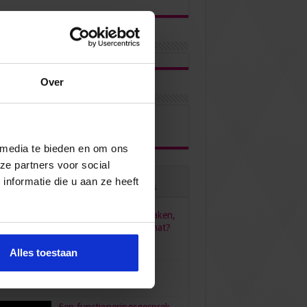
Over
ons via
 media te bieden en om ons
ze partners voor social
nformatie die u aan ze heeft
ulair
Recent
Reacties
Tags
HR, HRM, personeelszaken,
P&O… Is het één pot nat?
juni 23, 2022
96,556
Alles toestaan
verdient een secretaresse?
bruari 26, 2016
80,472