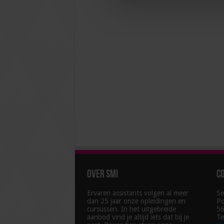
Over SMI
C
Ervaren assistants volgen al meer
Se
dan 25 jaar onze opleidingen en
Po
cursussen. In het uitgebreide
56
aanbod vind je altijd iets dat bij je
Te