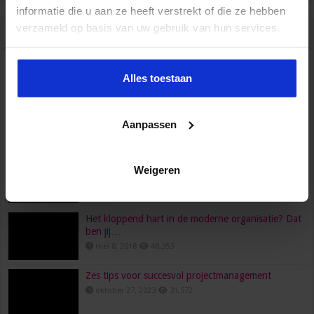
informatie die u aan ze heeft verstrekt of die ze hebben
verzameld op basis van uw gebruik van hun services.
Populair
Recent
Reacties
Tags
HR, HRM, personeelszaken, P&O… Is het één pot
Alles toestaan
nat?
juni 23, 2022
96,558
Aanpassen
Wat verdient een secretaresse?
februari 26, 2016
80,472
Een functioneringsgesprek goed voorbereiden doe
Weigeren
je zo!
maart 24, 2021
73,693
Het kloppend hart in de moderne organisatie? Dat
ben jij…
mei 8, 2018
48,353
Zes tips voor succesvol projectmanagement
oktober 27, 2023
31,572