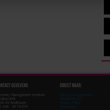
ontact gegevens
Direct naar:
cretary Management Institute
Wijzig jouw gegevens
stbus 845
Klantenservice
00 AV Eindhoven
Privacy Policy
l. 040 - 29 74 979
Incompany