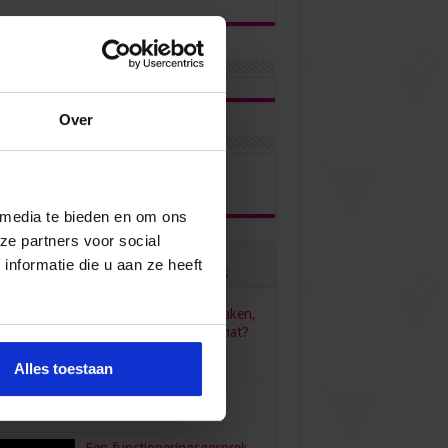
Over
ons via
 media te bieden en om ons
ze partners voor social
nformatie die u aan ze heeft
ulair
Recent
Reacties
Tags
HR, HRM, personeelszaken,
P&O… Is het één pot nat?
juni 23, 2022
96,558
Alles toestaan
verdient een secretaresse?
bruari 26, 2016
80,472