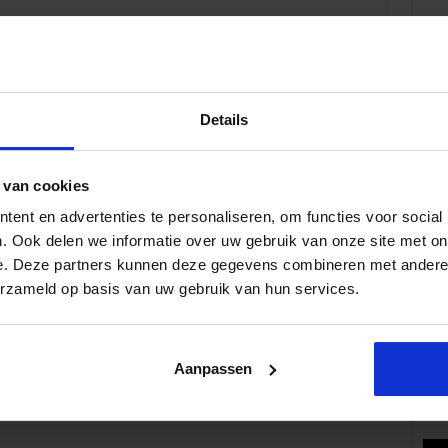
Je bent al een tijdje aan het werk als junior
secretaresse. Praktische vaardigheden, zoals
plannen, organiseren en notuleren behoren stuk
voor stuk al tot jouw takenpakket. Je hebt ze
allemaal eigen gemaakt, maar nu is het tijd voor de
Details
volgende stap: persoonlijke vaardigheden. Hoe
Volg 
ontwikkel je deze extra vaardigheden om de
volgende stap te maken in jouw carrière als
 van cookies
 Toon jouw talenten als …
ent en advertenties te personaliseren, om functies voor social
. Ook delen we informatie over uw gebruik van onze site met on
e. Deze partners kunnen deze gegevens combineren met andere i
Pop
erzameld op basis van uw gebruik van hun services.
Aanpassen
Wat 
fe