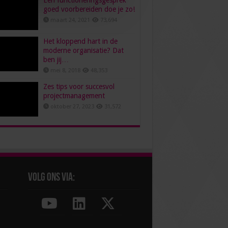
Een functioneringsgesprek
goed voorbereiden doe je zo!
maart 24, 2021
73,694
Het kloppend hart in de
moderne organisatie? Dat
ben jij…
mei 8, 2018
48,353
Zes tips voor succesvol
projectmanagement
oktober 27, 2023
31,572
Volg ons via: