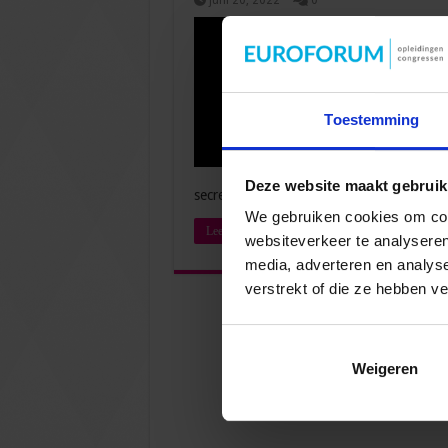
juni 20, 2022
0
Toestemming
Deze website maakt gebruik
secretaresse? Begin bij deze vijf tips. 1.
We gebruiken cookies om cont
Lees verder »
websiteverkeer te analyseren
media, adverteren en analys
verstrekt of die ze hebben v
Weigeren