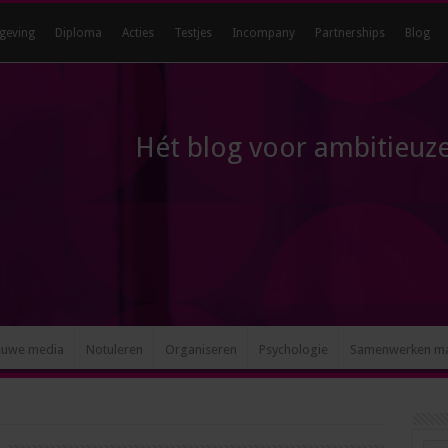
geving
Diploma
Acties
Testjes
Incompany
Partnerships
Blog
Hét blog voor ambitieuze
euwe media
Notuleren
Organiseren
Psychologie
Samenwerken m