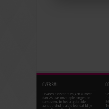
Over SMI
C
Ervaren assistants volgen al meer
Se
dan 25 jaar onze opleidingen en
Po
cursussen. In het uitgebreide
56
aanbod vind je altijd iets dat bij je
Te