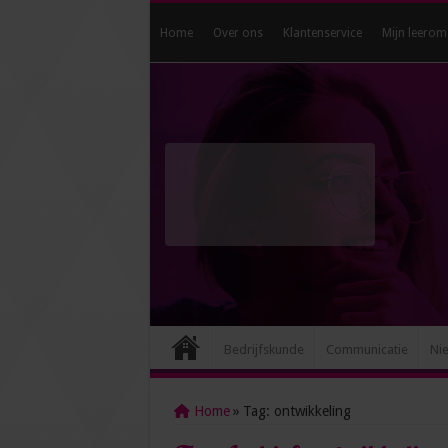
Home
Over ons
Klantenservice
Mijn leerom
Bedrijfskunde
Communicatie
Ni
Home
»
Tag:
ontwikkeling