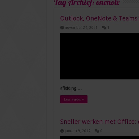
Tag Archief:
onenote
Outlook, OneNote & Teams:
november 24, 2021
1
afleiding …
Lees verder »
Sneller werken met Office: 
januari 9, 2017
0