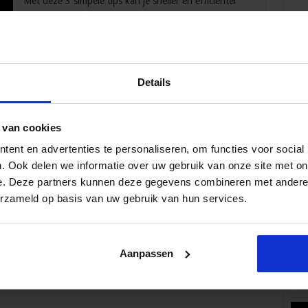
Met deze 3 simpele tips kan je sneller en efficiënter
werken met Office. Deze tips werken dus in Word,
Excel, PowerPoint, Outlook, enzovoorts. 1.
Sneltoetsen Misschien een ‘inkoppertje’, maar leer
jezelf aan om te werken met sneltoetsen. Dit zijn
toetsenbordcombinaties om iets voor elkaar te krijgen,
Details
wat je anders met je muis zou doen. Door consequent
Volg 
gebruik te maken van sneltoetsen, kan je tot wel 20%
…
 van cookies
ent en advertenties te personaliseren, om functies voor social
. Ook delen we informatie over uw gebruik van onze site met on
e. Deze partners kunnen deze gegevens combineren met andere i
Pop
erzameld op basis van uw gebruik van hun services.
Aanpassen
Wat 
fe