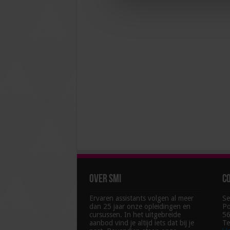
Over SMI
C
Ervaren assistants volgen al meer
Se
dan 25 jaar onze opleidingen en
Po
cursussen. In het uitgebreide
56
aanbod vind je altijd iets dat bij je
Te