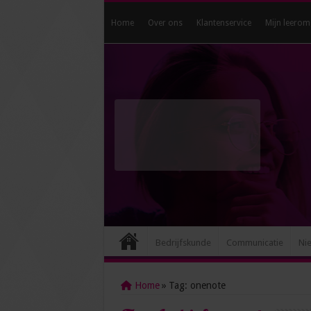
Home
Over ons
Klantenservice
Mijn leerom
Bedrijfskunde
Communicatie
Ni
Home
»
Tag:
onenote