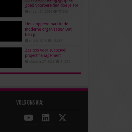
Een functioneringsgesprek
goed voorbereiden doe je zo!
maart 24, 2021
73,693
Het kloppend hart in de
moderne organisatie? Dat
ben jij…
mei 8, 2018
48,353
Zes tips voor succesvol
projectmanagement
oktober 27, 2023
31,572
Volg ons via: