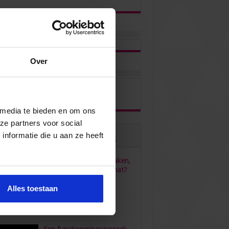
Over
ons via
 media te bieden en om ons
ze partners voor social
nformatie die u aan ze heeft
ulair
Recent
Reacties
Tags
HR, HRM, personeelszaken,
P&O… Is het één pot nat?
juni 23, 2022
96,556
Alles toestaan
verdient een secretaresse?
bruari 26, 2016
80,472