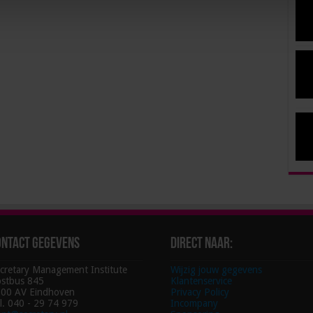
ontact gegevens
Direct naar:
cretary Management Institute
Wijzig jouw gegevens
stbus 845
Klantenservice
00 AV Eindhoven
Privacy Policy
l. 040 - 29 74 979
Incompany