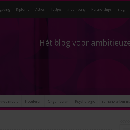
geving
Diploma
Acties
Testjes
Incompany
Partnerships
Blog
Hét blog voor ambitieuze
euwe media
Notuleren
Organiseren
Psychologie
Samenwerken m