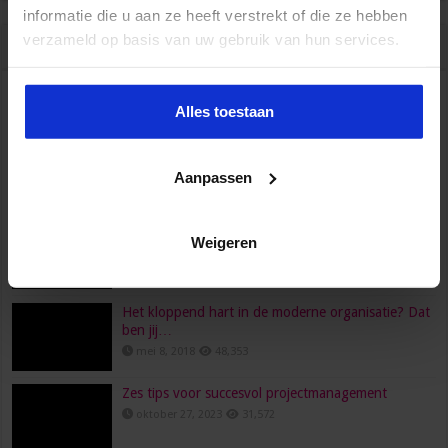
informatie die u aan ze heeft verstrekt of die ze hebben
verzameld op basis van uw gebruik van hun services.
Populair
Recent
Reacties
Tags
HR, HRM, personeelszaken, P&O… Is het één pot
Alles toestaan
nat?
juni 23, 2022
96,558
Aanpassen
Wat verdient een secretaresse?
februari 26, 2016
80,474
Een functioneringsgesprek goed voorbereiden doe
Weigeren
je zo!
maart 24, 2021
73,694
Het kloppend hart in de moderne organisatie? Dat
ben jij…
mei 8, 2018
48,353
Zes tips voor succesvol projectmanagement
oktober 27, 2023
31,572