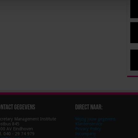
ontact gegevens
Direct naar:
cretary Management Institute
Wijzig jouw gegevens
stbus 845
Klantenservice
00 AV Eindhoven
Privacy Policy
l. 040 - 29 74 979
Incompany