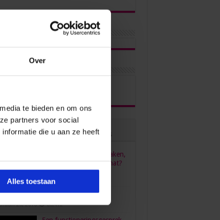
Over
ons via
 media te bieden en om ons
ze partners voor social
nformatie die u aan ze heeft
ulair
Recent
Reacties
Tags
HR, HRM, personeelszaken,
P&O… Is het één pot nat?
juni 23, 2022
96,558
Alles toestaan
verdient een secretaresse?
bruari 26, 2016
80,472