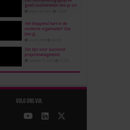
Een functioneringsgesprek
goed voorbereiden doe je zo!
maart 24, 2021
73,694
Het kloppend hart in de
moderne organisatie? Dat
ben jij…
mei 8, 2018
48,353
Zes tips voor succesvol
projectmanagement
oktober 27, 2023
31,572
Volg ons via: