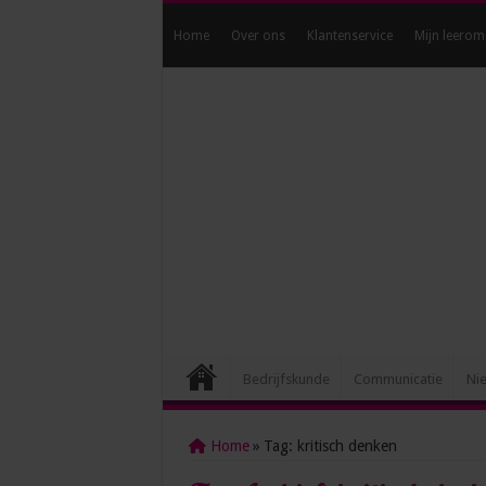
Home
Over ons
Klantenservice
Mijn leerom
Bedrijfskunde
Communicatie
Ni
Home
»
Tag:
kritisch denken