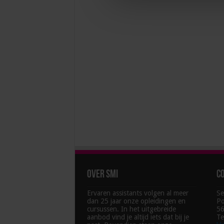
Over SMI
C
Ervaren assistants volgen al meer
Se
dan 25 jaar onze opleidingen en
Po
cursussen. In het uitgebreide
56
aanbod vind je altijd iets dat bij je
Te