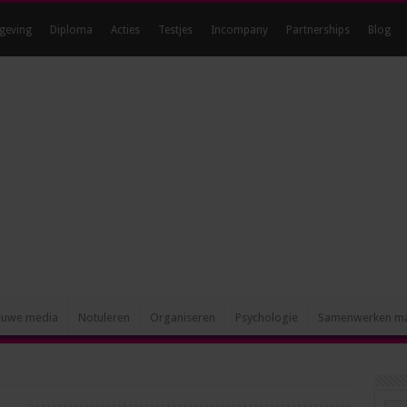
geving
Diploma
Acties
Testjes
Incompany
Partnerships
Blog
Hét blog voor ambitieuze
euwe media
Notuleren
Organiseren
Psychologie
Samenwerken m