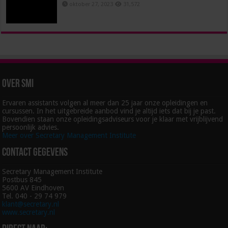
oktober 27, 2023
31,572
Over SMI
Ervaren assistants volgen al meer dan 25 jaar onze opleidingen en
cursussen. In het uitgebreide aanbod vind je altijd iets dat bij je past.
Bovendien staan onze opleidingsadviseurs voor je klaar met vrijblijvend
persoonlijk advies.
Meer over Secretary Management Institute
Contact gegevens
Secretary Management Institute
Postbus 845
5600 AV Eindhoven
Tel. 040 - 29 74 979
klant@secretary.nl
www.secretary.nl