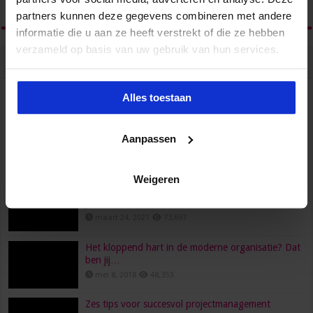
partners kunnen deze gegevens combineren met andere
informatie die u aan ze heeft verstrekt of die ze hebben
verzameld op basis van uw gebruik van hun services.
Populair
Recent
Reacties
Tags
HR, HRM, personeelszaken, P&O… Is het één pot
Alles toestaan
nat?
juni 23, 2022
96,563
Aanpassen
Wat verdient een secretaresse?
februari 26, 2016
80,474
Weigeren
Een functioneringsgesprek goed voorbereiden doe
je zo!
maart 24, 2021
73,697
Het kloppend hart in de moderne organisatie? Dat
ben jij…
mei 8, 2018
48,353
Zes tips voor succesvol projectmanagement