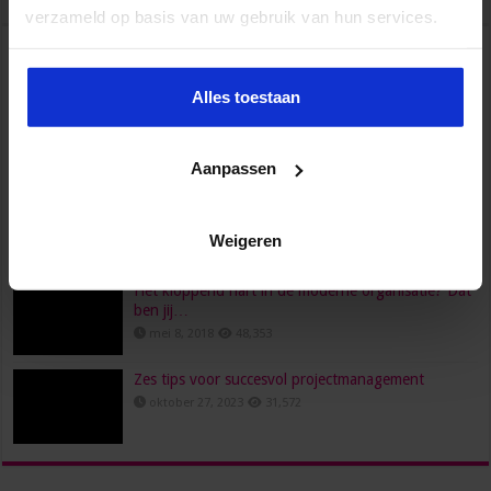
Populair
Recent
Reacties
Tags
verzameld op basis van uw gebruik van hun services.
HR, HRM, personeelszaken, P&O… Is het één pot
nat?
Alles toestaan
juni 23, 2022
96,556
Wat verdient een secretaresse?
Aanpassen
februari 26, 2016
80,472
Een functioneringsgesprek goed voorbereiden doe
je zo!
Weigeren
maart 24, 2021
73,693
Het kloppend hart in de moderne organisatie? Dat
ben jij…
mei 8, 2018
48,353
Zes tips voor succesvol projectmanagement
oktober 27, 2023
31,572