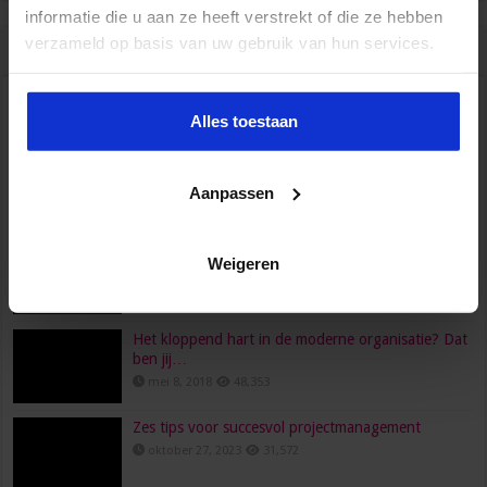
informatie die u aan ze heeft verstrekt of die ze hebben
verzameld op basis van uw gebruik van hun services.
Populair
Recent
Reacties
Tags
HR, HRM, personeelszaken, P&O… Is het één pot
Alles toestaan
nat?
juni 23, 2022
96,561
Aanpassen
Wat verdient een secretaresse?
februari 26, 2016
80,474
Een functioneringsgesprek goed voorbereiden doe
Weigeren
je zo!
maart 24, 2021
73,695
Het kloppend hart in de moderne organisatie? Dat
ben jij…
mei 8, 2018
48,353
Zes tips voor succesvol projectmanagement
oktober 27, 2023
31,572