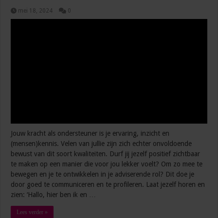
mei 18, 2024
0
Jouw kracht als ondersteuner is je ervaring, inzicht en
(mensen)kennis. Velen van jullie zijn zich echter onvoldoende
bewust van dit soort kwaliteiten. Durf jij jezelf positief zichtbaar
te maken op een manier die voor jou lekker voelt? Om zo mee te
bewegen en je te ontwikkelen in je adviserende rol? Dit doe je
door goed te communiceren en te profileren. Laat jezelf horen en
zien: ‘Hallo, hier ben ik en …
Lees verder »