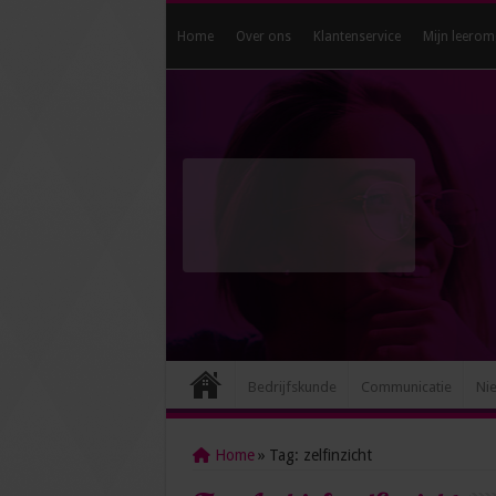
Home
Over ons
Klantenservice
Mijn leerom
Bedrijfskunde
Communicatie
Ni
Home
»
Tag:
zelfinzicht