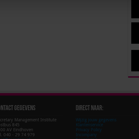
ontact gegevens
Direct naar:
cretary Management Institute
Wijzig jouw gegevens
stbus 845
Klantenservice
00 AV Eindhoven
Privacy Policy
l. 040 - 29 74 979
Incompany