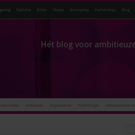
geving
Diploma
Acties
Testjes
Incompany
Partnerships
Blog
Hét blog voor ambitieuze
euwe media
Notuleren
Organiseren
Psychologie
Samenwerken m