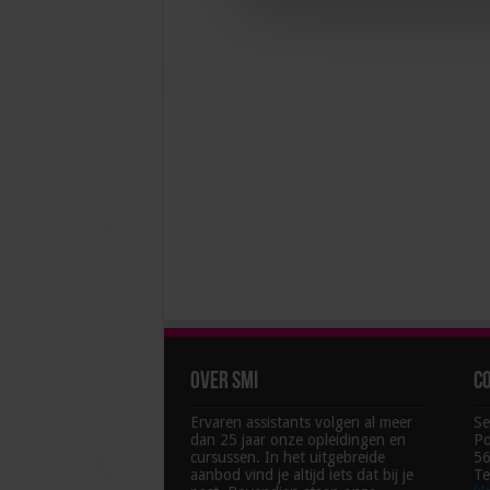
Over SMI
C
Ervaren assistants volgen al meer
Se
dan 25 jaar onze opleidingen en
Po
cursussen. In het uitgebreide
56
aanbod vind je altijd iets dat bij je
Te