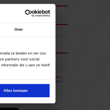
Over
ons via
 media te bieden en om ons
ze partners voor social
nformatie die u aan ze heeft
ulair
Recent
Reacties
Tags
HR, HRM, personeelszaken,
P&O… Is het één pot nat?
juni 23, 2022
96,556
Alles toestaan
verdient een secretaresse?
bruari 26, 2016
80,472