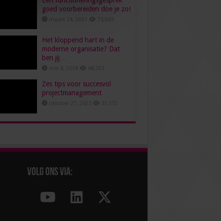
Een functioneringsgesprek
goed voorbereiden doe je zo!
maart 24, 2021
73,693
Het kloppend hart in de
moderne organisatie? Dat
ben jij…
mei 8, 2018
48,353
Zes tips voor succesvol
projectmanagement
oktober 27, 2023
31,572
Volg ons via: