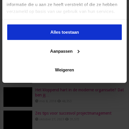
informatie die u aan ze heeft verstrekt of die ze hebben
verzameld op basis van uw gebruik van hun services.
Populair
Recent
Reacties
Tags
HR, HRM, personeelszaken, P&O… Is het één pot
Alles toestaan
nat?
juni 23, 2022
96,558
Aanpassen
Wat verdient een secretaresse?
februari 26, 2016
80,474
Een functioneringsgesprek goed voorbereiden doe
Weigeren
je zo!
maart 24, 2021
73,694
Het kloppend hart in de moderne organisatie? Dat
ben jij…
mei 8, 2018
48,353
Zes tips voor succesvol projectmanagement
oktober 27, 2023
31,572