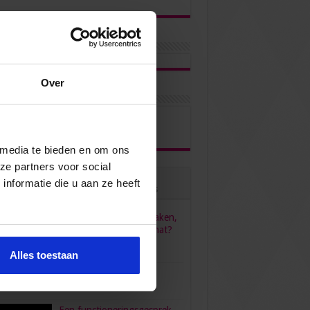
Over
ons via
 media te bieden en om ons
ze partners voor social
nformatie die u aan ze heeft
ulair
Recent
Reacties
Tags
HR, HRM, personeelszaken,
P&O… Is het één pot nat?
juni 23, 2022
96,556
Alles toestaan
verdient een secretaresse?
bruari 26, 2016
80,472