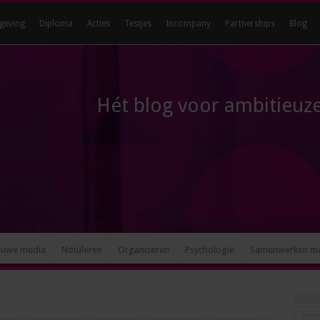
geving
Diploma
Acties
Testjes
Incompany
Partnerships
Blog
Hét blog voor ambitieuze
euwe media
Notuleren
Organiseren
Psychologie
Samenwerken m