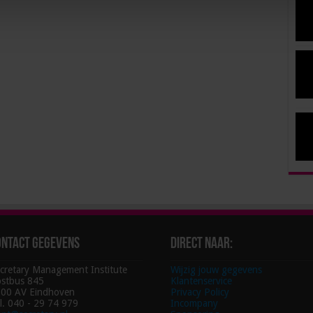
ontact gegevens
Direct naar:
cretary Management Institute
Wijzig jouw gegevens
stbus 845
Klantenservice
00 AV Eindhoven
Privacy Policy
l. 040 - 29 74 979
Incompany