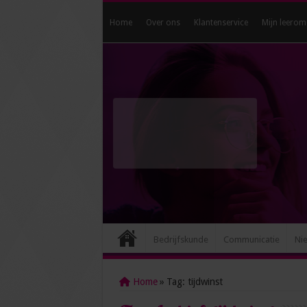
Home
Over ons
Klantenservice
Mijn leerom
Bedrijfskunde
Communicatie
Ni
Home
»
Tag:
tijdwinst