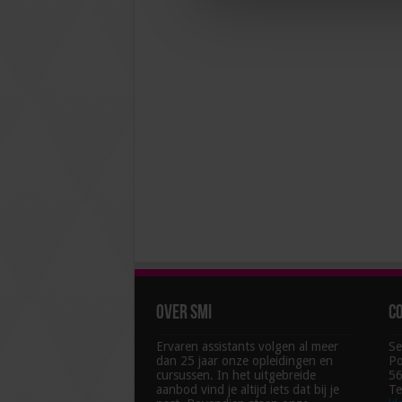
Over SMI
C
Ervaren assistants volgen al meer
Se
dan 25 jaar onze opleidingen en
Po
cursussen. In het uitgebreide
56
aanbod vind je altijd iets dat bij je
Te