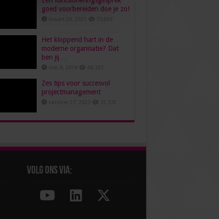
Een functioneringsgesprek
goed voorbereiden doe je zo!
maart 24, 2021
73,693
Het kloppend hart in de
moderne organisatie? Dat
ben jij…
mei 8, 2018
48,353
Zes tips voor succesvol
projectmanagement
oktober 27, 2023
31,572
Volg ons via: