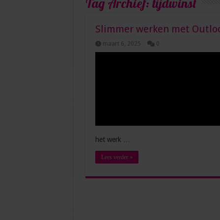
Tag Archief:
tijdwinst
Slimmer werken met Outlook
maart 6, 2025
0
het werk …
Lees verder »