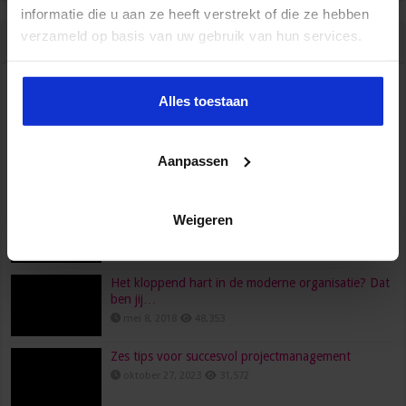
informatie die u aan ze heeft verstrekt of die ze hebben
verzameld op basis van uw gebruik van hun services.
Populair
Recent
Reacties
Tags
HR, HRM, personeelszaken, P&O… Is het één pot
Alles toestaan
nat?
juni 23, 2022
96,561
Aanpassen
Wat verdient een secretaresse?
februari 26, 2016
80,474
Een functioneringsgesprek goed voorbereiden doe
Weigeren
je zo!
maart 24, 2021
73,695
Het kloppend hart in de moderne organisatie? Dat
ben jij…
mei 8, 2018
48,353
Zes tips voor succesvol projectmanagement
oktober 27, 2023
31,572