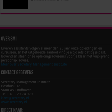
Over SMI
Ervaren assistants volgen al meer dan 25 jaar onze opleidingen en
cursussen. In het uitgebreide aanbod vind je altijd iets dat bij je past.
Bovendien staan onze opleidingsadviseurs voor je klaar met vrijblijvend
persoonlijk advies.
Meer over Secretary Management Institute
Contact gegevens
Secretary Management Institute
Postbus 845
5600 AV Eindhoven
Tel. 040 - 29 74 979
klant@secretary.nl
www.secretary.nl
Direct naar: