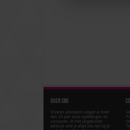
Over SMI
C
Ervaren assistants volgen al meer
Se
dan 25 jaar onze opleidingen en
Po
cursussen. In het uitgebreide
56
aanbod vind je altijd iets dat bij je
Te