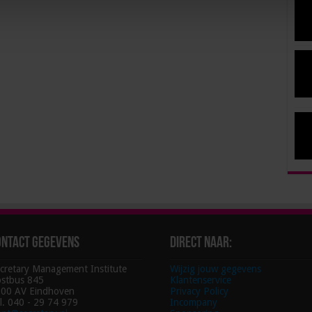
ontact gegevens
Direct naar:
cretary Management Institute
Wijzig jouw gegevens
stbus 845
Klantenservice
00 AV Eindhoven
Privacy Policy
l. 040 - 29 74 979
Incompany