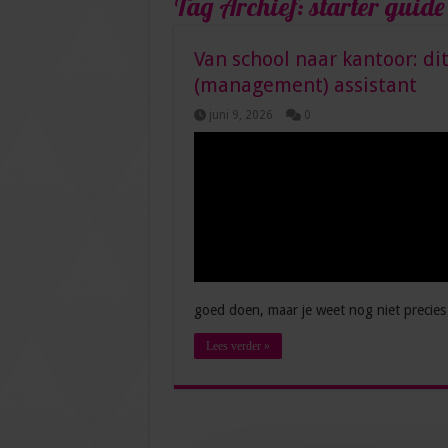
Tag Archief:
starter guide
Van school naar kantoor: dit
(management) assistant
juni 9, 2026
0
goed doen, maar je weet nog niet precie
Lees verder »