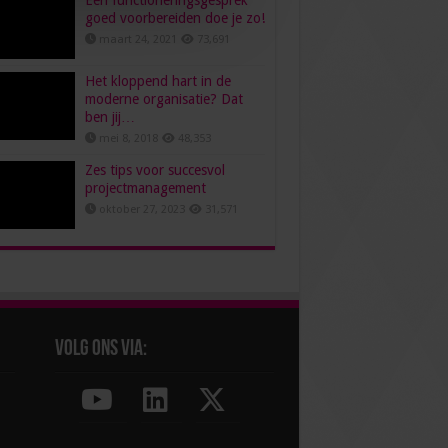
Een functioneringsgesprek
goed voorbereiden doe je zo!
maart 24, 2021
73,691
Het kloppend hart in de
moderne organisatie? Dat
ben jij…
mei 8, 2018
48,353
Zes tips voor succesvol
projectmanagement
oktober 27, 2023
31,571
Volg ons via: