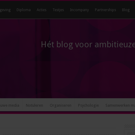
geving
Diploma
Acties
Testjes
Incompany
Partnerships
Blog
Hét blog voor ambitieuze
euwe media
Notuleren
Organiseren
Psychologie
Samenwerken m