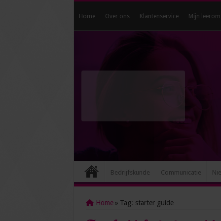
Home
Over ons
Klantenservice
Mijn leerom
Bedrijfskunde
Communicatie
Ni
Home
»
Tag:
starter guide