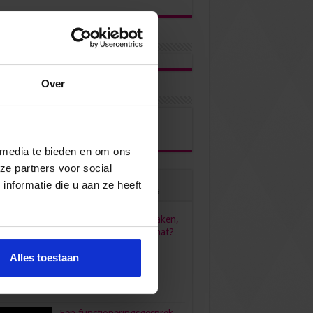
Over
ons via
 media te bieden en om ons
ze partners voor social
nformatie die u aan ze heeft
ulair
Recent
Reacties
Tags
HR, HRM, personeelszaken,
P&O… Is het één pot nat?
juni 23, 2022
96,554
Alles toestaan
verdient een secretaresse?
bruari 26, 2016
80,472