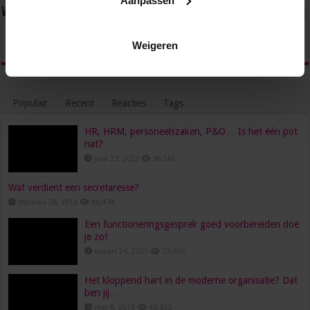
Volg ons via
Weigeren
Populair
Recent
Reacties
Tags
HR, HRM, personeelszaken, P&O… Is het één pot
nat?
juni 23, 2022
96,561
Wat verdient een secretaresse?
februari 26, 2016
80,474
Een functioneringsgesprek goed voorbereiden doe
je zo!
maart 24, 2021
73,695
Het kloppend hart in de moderne organisatie? Dat
ben jij…
mei 8, 2018
48,353