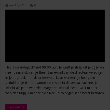
mei 10, 2019
0
Het is maandagochtend 09.00 uur. Je wrijft je slaap uit je ogen en
neemt een slok van je thee. Een e-mail van de directeur verschijnt
in je ooghoek met als onderwerp ‘Lean werken’. Je heb geen
geduld en je tikt het woord Lean snel in de vertaalmachine. Je
schrikt als je de woorden mager en schraal leest. Ga ik minder
werken? Krijg ik minder tijd? Nee, jouw organisatie heeft besloten
…
Lees verder »