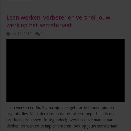
Lean werken: verbeter en versnel jouw
werk op het secretariaat
juni 19, 2018
3
Lean werken en Six Sigma zijn veel gehoorde termen binnen
organisaties. Vaak denkt men dat dit alleen toepasbaar is op
productieprocessen. In tegendeel; overal is deze manier van
denken en werken te implementeren, ook op jouw secretariaat.