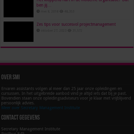
ben jij…
mei 8, 2018
48,353
Zes tips voor succesvol projectmanagement
oktober 27, 2023
31,572
Over SMI
Ervaren assistants volgen al meer dan 25 jaar onze opleidingen en
cursussen. In het uitgebreide aanbod vind je altijd iets dat bij je past.
Bovendien staan onze opleidingsadviseurs voor je klaar met vrijblijvend
persoonlijk advies.
Meer over Secretary Management Institute
Contact gegevens
Secretary Management Institute
Postbus 845