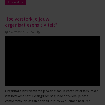
Lees verder »
Hoe versterk je jouw
organisatiesensitiviteit?
november 27, 2024
0
Organisatiesensitiviteit zie je vaak staan in vacatureteksten, maar
wat betekent het? Belangrijker nog, hoe ontwikkel je deze
competentie als assistant en til je jouw werk ermee naar een