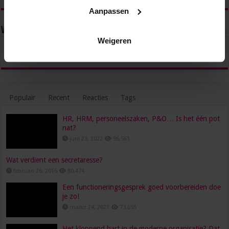
Aanpassen
Volg ons via
Weigeren
Populair
Recent
Reacties
Tags
HR, HRM, personeelszaken, P&O… Is het één pot
nat?
juni 23, 2022
96,561
Wat verdient een secretaresse?
februari 26, 2016
80,474
Een functioneringsgesprek goed voorbereiden doe
je zo!
maart 24, 2021
73,695
Het kloppend hart in de moderne organisatie? Dat