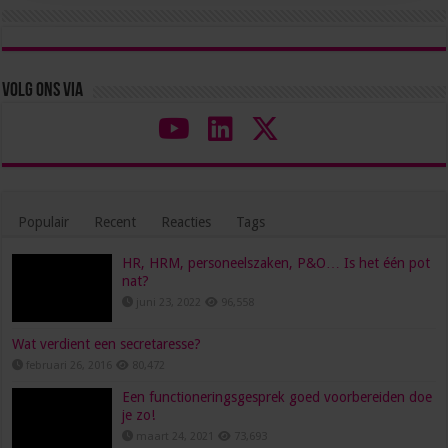
Volg ons via
Populair
Recent
Reacties
Tags
HR, HRM, personeelszaken, P&O… Is het één pot
nat?
juni 23, 2022
96,558
Wat verdient een secretaresse?
februari 26, 2016
80,472
Een functioneringsgesprek goed voorbereiden doe
je zo!
maart 24, 2021
73,693