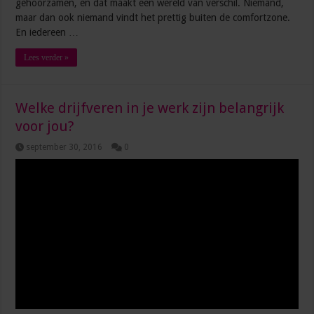
gehoorzamen, en dat maakt een wereld van verschil. Niemand,
maar dan ook niemand vindt het prettig buiten de comfortzone.
En iedereen …
Lees verder »
Welke drijfveren in je werk zijn belangrijk
voor jou?
september 30, 2016
0