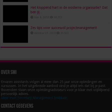
Het kloppend hart in de moderne organisatie? Dat
ben jij…
mei 8, 2018
48,353
Zes tips voor succesvol projectmanagement
oktober 27, 2023
31,572
Over SMI
Ervaren assistants volgen al meer dan 25 jaar onze opleidingen en
cursussen. In het uitgebreide aanbod vind je altijd iets dat bij je past.
Bovendien staan onze opleidingsadviseurs voor je klaar met vrijblijvend
persoonlijk advies.
Meer over Secretary Management Institute
Contact gegevens