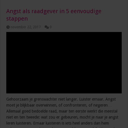
Angst als raadgever in 5 eenvoudige
stappen
november 22, 2017
0
Gehoorzaam je grenswachter niet langer. Luister ernaar. Angst
moet je blijkbaar overwinnen, of confronteren, of negeren…
Allemaal goed bedoelde raad, maar ten eerste werkt die meestal
niet en ten tweede: wat zou er gebeuren, mocht je naar je angst
leren luisteren. Ernaar luisteren is iets heel anders dan hem