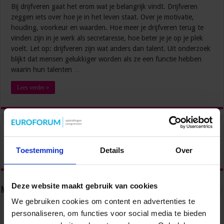
Bij drijfveren gaat het erom wat je belangrijk vindt. Drijfveren
zeggen iets over hoe je in het leven staat. Over je motivatie,
houding, voorkeur en waarden. Hoe meer je drijfveren terug te
vinden zijn in je werk als secretaresse, hoe beter je je op je plek
voelt. Let op: drijfveren zijn wat anders dan talent. Uit onderzoek
blijkt dat mensen gelukkiger worden als ze een functie hebben
waarin hun talenten …
Lees verder »
Toestemming
Details
Over
Deze website maakt gebruik van cookies
Nieuwsbrief
We gebruiken cookies om content en advertenties te
personaliseren, om functies voor social media te bieden