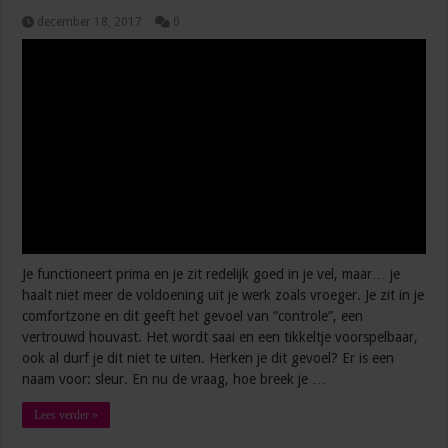
december 18, 2017
0
Je functioneert prima en je zit redelijk goed in je vel, maar… je
haalt niet meer de voldoening uit je werk zoals vroeger. Je zit in je
comfortzone en dit geeft het gevoel van “controle”, een
vertrouwd houvast. Het wordt saai en een tikkeltje voorspelbaar,
ook al durf je dit niet te uiten. Herken je dit gevoel? Er is een
naam voor: sleur. En nu de vraag, hoe breek je …
Lees verder »