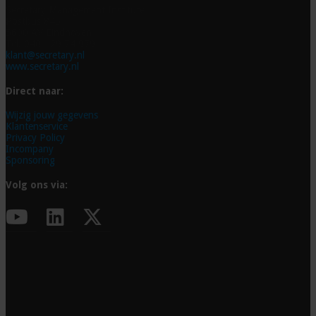
Secretary Management Institute
Postbus 845
5600 AV Eindhoven
Tel. 040 - 29 74 979
klant@secretary.nl
www.secretary.nl
Direct naar:
Wijzig jouw gegevens
Klantenservice
Privacy Policy
Incompany
Sponsoring
Volg ons via: