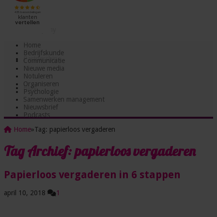
Testjes
Incompany
Home
Bedrijfskunde
Partnerships
Communicatie
Nieuwe media
Notuleren
Organiseren
Blog
Psychologie
Samenwerken management
Nieuwsbrief
Podcasts
Home
»
Tag:
papierloos vergaderen
Tag Archief:
papierloos vergaderen
Papierloos vergaderen in 6 stappen
april 10, 2018
1