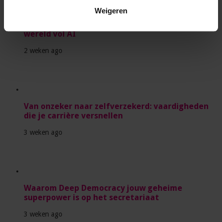
Weigeren
Waarom soft skills belangrijker worden in een
wereld vol AI
2 weken ago
Van onzeker naar zelfverzekerd: vaardigheden
die je carrière versnellen
3 weken ago
Waarom Deep Democracy jouw geheime
superpower is op het secretariaat
3 weken ago