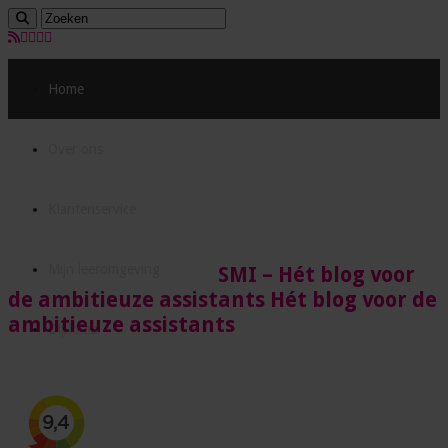
Home
Over ons
Klantenservice
Mijn leeromgeving
SMI – Hét blog voor
de ambitieuze assistants Hét blog voor de
ambitieuze assistants
Diploma
Acties