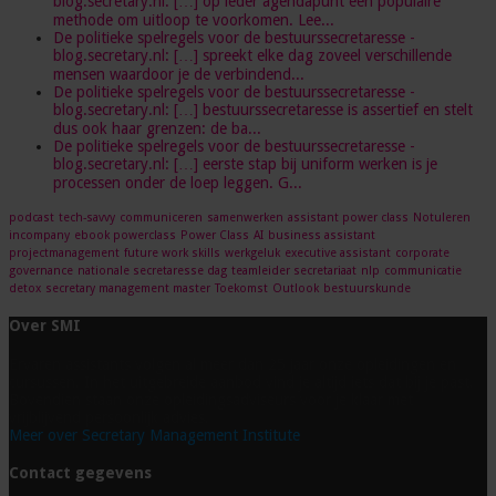
blog.secretary.nl: […] op ieder agendapunt een populaire
methode om uitloop te voorkomen. Lee...
De politieke spelregels voor de bestuurssecretaresse -
blog.secretary.nl: […] spreekt elke dag zoveel verschillende
mensen waardoor je de verbindend...
De politieke spelregels voor de bestuurssecretaresse -
blog.secretary.nl: […] bestuurssecretaresse is assertief en stelt
dus ook haar grenzen: de ba...
De politieke spelregels voor de bestuurssecretaresse -
blog.secretary.nl: […] eerste stap bij uniform werken is je
processen onder de loep leggen. G...
podcast
tech-savvy
communiceren
samenwerken
assistant power class
Notuleren
incompany
ebook powerclass
Power Class
AI
business assistant
projectmanagement
future work skills
werkgeluk
executive assistant
corporate
governance
nationale secretaresse dag
teamleider secretariaat
nlp
communicatie
detox
secretary management master
Toekomst
Outlook
bestuurskunde
Over SMI
Ervaren assistants volgen al meer dan 25 jaar onze opleidingen en
cursussen. In het uitgebreide aanbod vind je altijd iets dat bij je past.
Bovendien staan onze opleidingsadviseurs voor je klaar met
vrijblijvend persoonlijk advies.
Meer over Secretary Management Institute
Contact gegevens