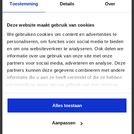
Een functioneringsgesprek goed voorbereiden
Toestemming
Details
Over
doe je zo!
maart 24, 2021
73,697
Deze website maakt gebruik van cookies
We gebruiken cookies om content en advertenties te
personaliseren, om functies voor social media te bieden
en om ons websiteverkeer te analyseren. Ook delen we
Het kloppend hart in de moderne organisatie?
informatie over uw gebruik van onze site met onze
Dat ben jij…
partners voor social media, adverteren en analyse. Deze
mei 8, 2018
48,353
partners kunnen deze gegevens combineren met andere
informatie die u aan ze heeft verstrekt of die ze hebben
verzameld op basis van uw gebruik van hun services.
Zes tips voor succesvol projectmanagement
Alles toestaan
oktober 27, 2023
31,572
Aanpassen