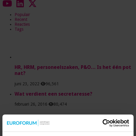
Populair
Recent
Reacties
Tags
HR, HRM, personeelszaken, P&O… Is het één pot
nat?
juni 23, 2022
96,561
Wat verdient een secretaresse?
februari 26, 2016
80,474