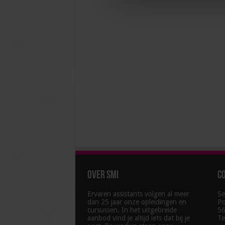
Over SMI
C
Ervaren assistants volgen al meer
Se
dan 25 jaar onze opleidingen en
Po
cursussen. In het uitgebreide
56
aanbod vind je altijd iets dat bij je
Te