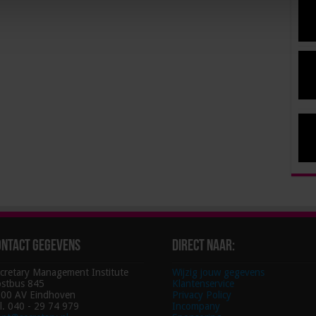
ontact gegevens
Direct naar:
cretary Management Institute
Wijzig jouw gegevens
stbus 845
Klantenservice
00 AV Eindhoven
Privacy Policy
l. 040 - 29 74 979
Incompany