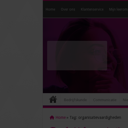
Home
Over ons
Klantenservice
Mijn leerom
Bedrijfskunde
Communicatie
Ni
Home
»
Tag:
organisatievaardigheden