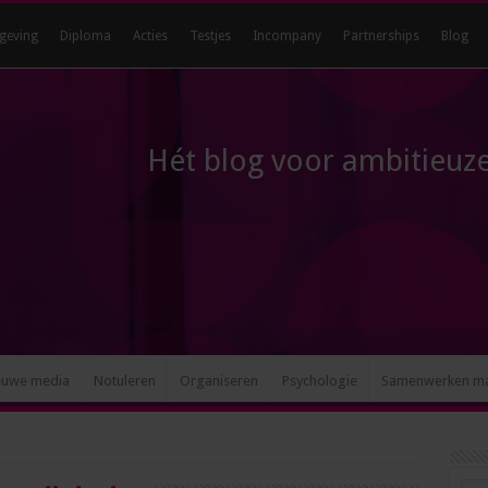
geving
Diploma
Acties
Testjes
Incompany
Partnerships
Blog
Hét blog voor ambitieuze
euwe media
Notuleren
Organiseren
Psychologie
Samenwerken m