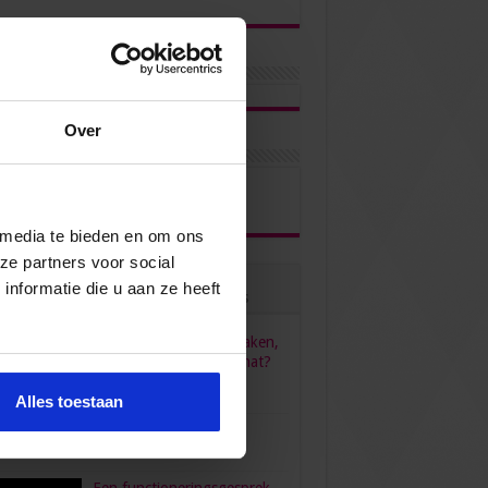
Over
ons via
 media te bieden en om ons
ze partners voor social
nformatie die u aan ze heeft
ulair
Recent
Reacties
Tags
HR, HRM, personeelszaken,
P&O… Is het één pot nat?
juni 23, 2022
96,558
Alles toestaan
verdient een secretaresse?
bruari 26, 2016
80,472