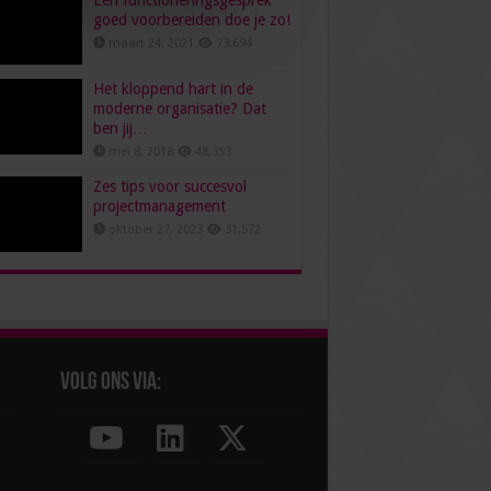
Een functioneringsgesprek
goed voorbereiden doe je zo!
maart 24, 2021
73,694
Het kloppend hart in de
moderne organisatie? Dat
ben jij…
mei 8, 2018
48,353
Zes tips voor succesvol
projectmanagement
oktober 27, 2023
31,572
Volg ons via: