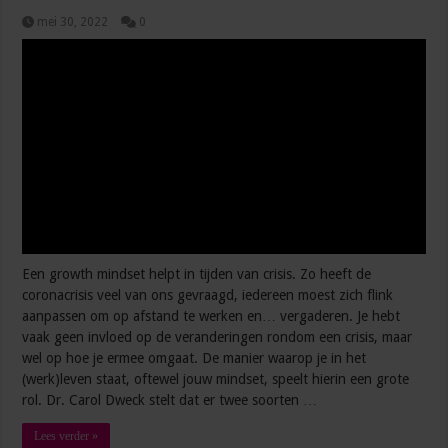
mei 30, 2022
0
Een growth mindset helpt in tijden van crisis. Zo heeft de
coronacrisis veel van ons gevraagd, iedereen moest zich flink
aanpassen om op afstand te werken en… vergaderen. Je hebt
vaak geen invloed op de veranderingen rondom een crisis, maar
wel op hoe je ermee omgaat. De manier waarop je in het
(werk)leven staat, oftewel jouw mindset, speelt hierin een grote
rol. Dr. Carol Dweck stelt dat er twee soorten …
Lees verder »