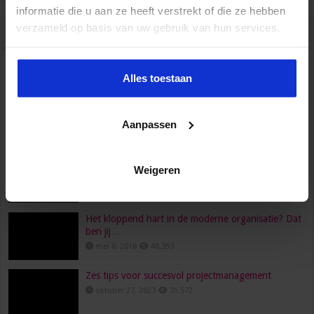
informatie die u aan ze heeft verstrekt of die ze hebben
verzameld op basis van uw gebruik van hun services.
Populair
Recent
Reacties
Tags
HR, HRM, personeelszaken, P&O… Is het één pot
Alles toestaan
nat?
juni 23, 2022
96,558
Aanpassen
Wat verdient een secretaresse?
februari 26, 2016
80,472
Een functioneringsgesprek goed voorbereiden doe
Weigeren
je zo!
maart 24, 2021
73,694
Het kloppend hart in de moderne organisatie? Dat
ben jij…
mei 8, 2018
48,353
Zes tips voor succesvol projectmanagement
oktober 27, 2023
31,572