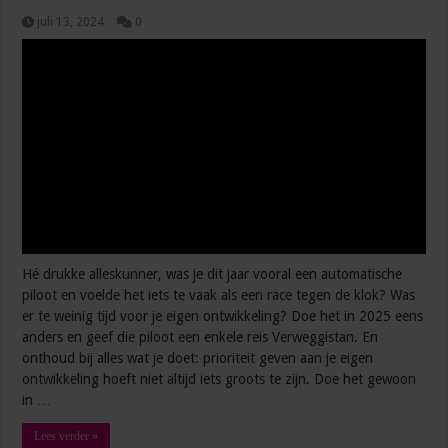
juli 13, 2024
0
Hé drukke alleskunner, was je dit jaar vooral een automatische
piloot en voelde het iets te vaak als een race tegen de klok? Was
er te weinig tijd voor je eigen ontwikkeling? Doe het in 2025 eens
anders en geef die piloot een enkele reis Verweggistan. En
onthoud bij alles wat je doet: prioriteit geven aan je eigen
ontwikkeling hoeft niet altijd iets groots te zijn. Doe het gewoon
in …
Lees verder »