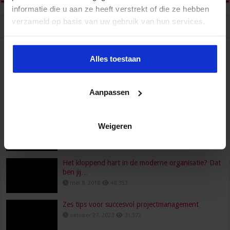
informatie die u aan ze heeft verstrekt of die ze hebben
verzameld op basis van uw gebruik van hun services.
Populair
Recent
Reacties
Tags
HR, HRM, personeelszaken, P&O… Is het één pot
Alles toestaan
nat?
juni 23, 2022
96,558
Aanpassen
Wat verdient een secretaresse?
februari 26, 2016
80,472
Een functioneringsgesprek goed voorbereiden doe
Weigeren
je zo!
maart 24, 2021
73,693
Het kloppend hart in de moderne organisatie? Dat
ben jij…
mei 8, 2018
48,353
Zes tips voor succesvol projectmanagement
oktober 27, 2023
31,572