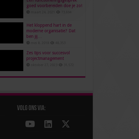
Een functioneringsgesprek
goed voorbereiden doe je zo!
maart 24, 2021
73,694
Het kloppend hart in de
moderne organisatie? Dat
ben jij…
mei 8, 2018
48,353
Zes tips voor succesvol
projectmanagement
oktober 27, 2023
31,572
Volg ons via: