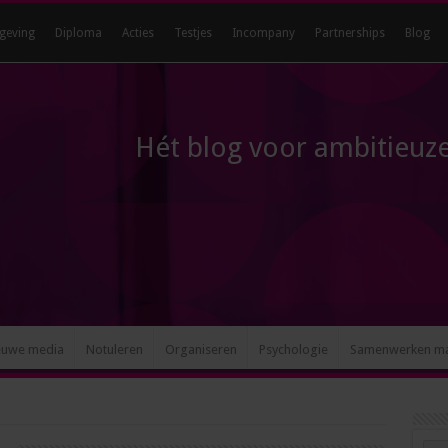
geving
Diploma
Acties
Testjes
Incompany
Partnerships
Blog
Hét blog voor ambitieuze
euwe media
Notuleren
Organiseren
Psychologie
Samenwerken m