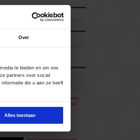
Over
ons via
 media te bieden en om ons
ze partners voor social
nformatie die u aan ze heeft
ulair
Recent
Reacties
Tags
HR, HRM, personeelszaken,
P&O… Is het één pot nat?
juni 23, 2022
96,558
Alles toestaan
verdient een secretaresse?
bruari 26, 2016
80,474