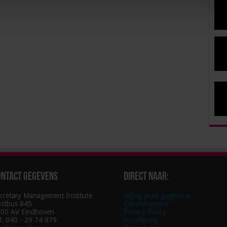
ontact gegevens
Direct naar:
cretary Management Institute
Wijzig jouw gegevens
stbus 845
Klantenservice
00 AV Eindhoven
Privacy Policy
l. 040 - 29 74 979
Incompany