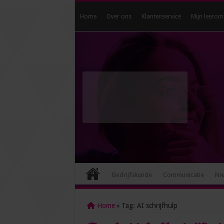
Home
Over ons
Klantenservice
Mijn leerom
Bedrijfskunde
Communicatie
Ni
Home
»
Tag:
AI schrijfhulp