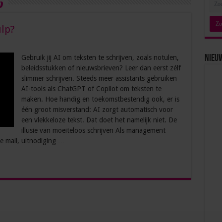
p
ulp?
Gebruik jij AI om teksten te schrijven, zoals notulen,
Nieu
beleidsstukken of nieuwsbrieven? Leer dan eerst zélf
slimmer schrijven. Steeds meer assistants gebruiken
AI-tools als ChatGPT of Copilot om teksten te
maken. Hoe handig en toekomstbestendig ook, er is
één groot misverstand: AI zorgt automatisch voor
een vlekkeloze tekst. Dat doet het namelijk niet. De
illusie van moeiteloos schrijven Als management
te mail, uitnodiging …