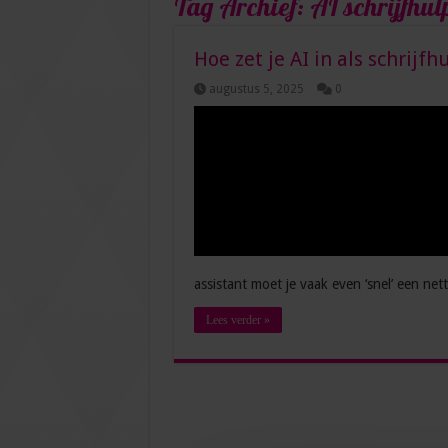
Tag Archief:
AI schrijfhul
Hoe zet je AI in als schrijfh
augustus 5, 2025
0
assistant moet je vaak even ‘snel’ een net
Lees verder »