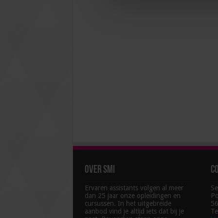
Over SMI
C
Ervaren assistants volgen al meer
Se
dan 25 jaar onze opleidingen en
Po
cursussen. In het uitgebreide
56
aanbod vind je altijd iets dat bij je
Te