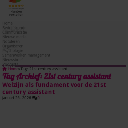
Incompany
Home
Bedrijfskunde
Partnerships
Communicatie
Nieuwe media
Notuleren
Organiseren
Blog
Psychologie
Samenwerken management
Nieuwsbrief
Podcasts
Home
»
Tag:
21st century assistant
Tag Archief:
21st century assistant
Welzijn als fundament voor de 21st
century assistant
januari 26, 2026
0