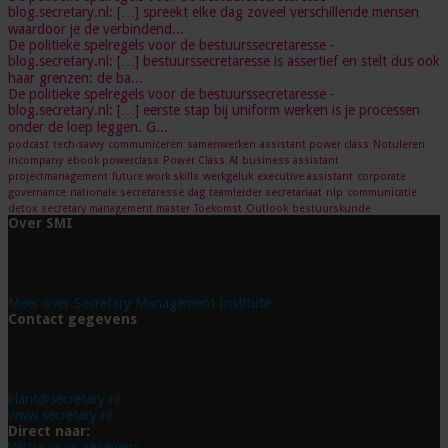
blog.secretary.nl: […] spreekt elke dag zoveel verschillende mensen
waardoor je de verbindend...
De politieke spelregels voor de bestuurssecretaresse -
blog.secretary.nl: […] bestuurssecretaresse is assertief en stelt dus ook
haar grenzen: de ba...
De politieke spelregels voor de bestuurssecretaresse -
blog.secretary.nl: […] eerste stap bij uniform werken is je processen
onder de loep leggen. G...
podcast
tech-savvy
communiceren
samenwerken
assistant power class
Notuleren
incompany
ebook powerclass
Power Class
AI
business assistant
projectmanagement
future work skills
werkgeluk
executive assistant
corporate
governance
nationale secretaresse dag
teamleider secretariaat
nlp
communicatie
detox
secretary management master
Toekomst
Outlook
bestuurskunde
Over SMI
Ervaren assistants volgen al meer dan 25 jaar onze opleidingen en
cursussen. In het uitgebreide aanbod vind je altijd iets dat bij je past.
Bovendien staan onze opleidingsadviseurs voor je klaar met
vrijblijvend persoonlijk advies.
Meer over Secretary Management Institute
Contact gegevens
Secretary Management Institute
Postbus 845
5600 AV Eindhoven
Tel. 040 - 29 74 979
klant@secretary.nl
www.secretary.nl
Direct naar:
Wijzig jouw gegevens