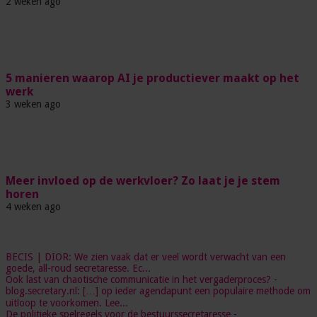
2 weken ago
5 manieren waarop AI je productiever maakt op het
werk
3 weken ago
Meer invloed op de werkvloer? Zo laat je je stem
horen
4 weken ago
BECIS | DIOR: We zien vaak dat er veel wordt verwacht van een
goede, all-roud secretaresse. Ec...
Ook last van chaotische communicatie in het vergaderproces? -
blog.secretary.nl: […] op ieder agendapunt een populaire methode om
uitloop te voorkomen. Lee...
De politieke spelregels voor de bestuurssecretaresse -