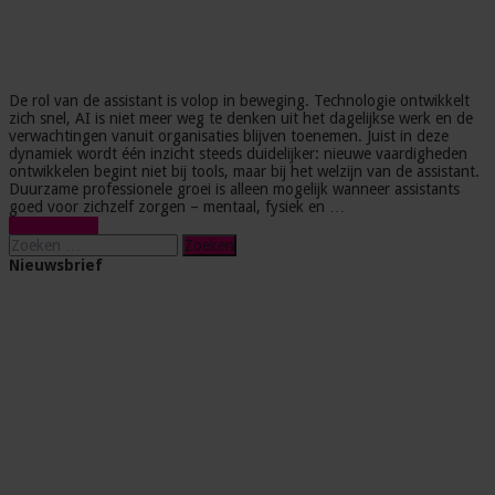
De rol van de assistant is volop in beweging. Technologie ontwikkelt
zich snel, AI is niet meer weg te denken uit het dagelijkse werk en de
verwachtingen vanuit organisaties blijven toenemen. Juist in deze
dynamiek wordt één inzicht steeds duidelijker: nieuwe vaardigheden
ontwikkelen begint niet bij tools, maar bij het welzijn van de assistant.
Duurzame professionele groei is alleen mogelijk wanneer assistants
goed voor zichzelf zorgen – mentaal, fysiek en …
Lees verder »
Zoeken
naar:
Nieuwsbrief