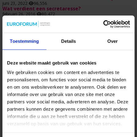
juni 23, 2022
96,556
Wat verdient een secretaresse?
februari 26, 2016
80,472
Toestemming
Details
Over
Een functioneringsgesprek goed voorbereiden doe je
zo!
maart 24, 2021
73,693
Deze website maakt gebruik van cookies
We gebruiken cookies om content en advertenties te
personaliseren, om functies voor social media te bieden
en om ons websiteverkeer te analyseren. Ook delen we
Het kloppend hart in de moderne organisatie? Dat
informatie over uw gebruik van onze site met onze
ben jij…
partners voor social media, adverteren en analyse. Deze
mei 8, 2018
48,353
partners kunnen deze gegevens combineren met andere
informatie die u aan ze heeft verstrekt of die ze hebben
verzameld op basis van uw gebruik van hun services.
Zes tips voor succesvol projectmanagement