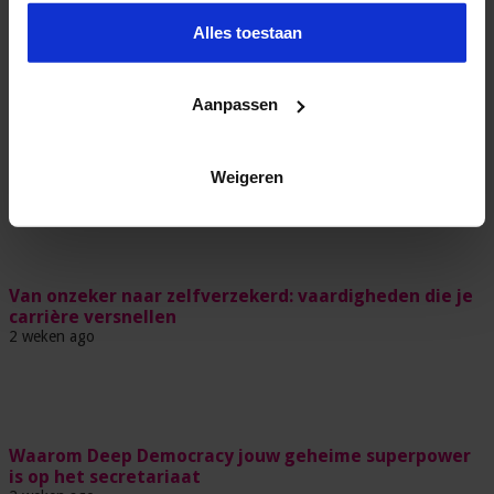
oktober 27, 2023
31,572
Alles toestaan
Aanpassen
Waarom soft skills belangrijker worden in een wereld
vol AI
Weigeren
2 weken ago
Van onzeker naar zelfverzekerd: vaardigheden die je
carrière versnellen
2 weken ago
Waarom Deep Democracy jouw geheime superpower
is op het secretariaat