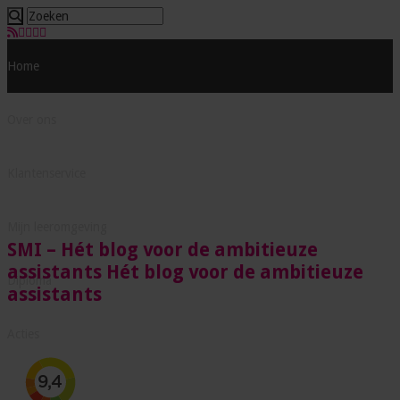
Home
Over ons
Klantenservice
Mijn leeromgeving
SMI – Hét blog voor de ambitieuze
assistants Hét blog voor de ambitieuze
Diploma
assistants
Acties
Testjes