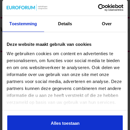
Toestemming
Details
Over
Volg ons via
Deze website maakt gebruik van cookies
We gebruiken cookies om content en advertenties te
personaliseren, om functies voor social media te bieden
en om ons websiteverkeer te analyseren. Ook delen we
Populair
Recent
Reacties
Tags
informatie over uw gebruik van onze site met onze
HR, HRM, personeelszaken, P&O… Is het één pot
partners voor social media, adverteren en analyse. Deze
nat?
partners kunnen deze gegevens combineren met andere
juni 23, 2022
96,558
informatie die u aan ze heeft verstrekt of die ze hebben
verzameld op basis van uw gebruik van hun services.
Wat verdient een secretaresse?
februari 26, 2016
80,474
Een functioneringsgesprek goed voorbereiden doe
Alles toestaan
je zo!