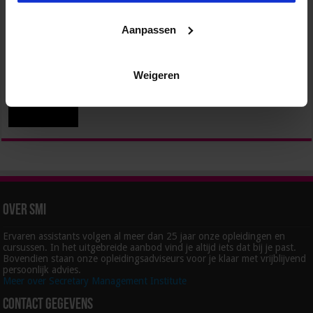
maart 24, 2021
73,694
Aanpassen
Het kloppend hart in de moderne organisatie? Dat
ben jij…
mei 8, 2018
48,353
Weigeren
Zes tips voor succesvol projectmanagement
oktober 27, 2023
31,572
Over SMI
Ervaren assistants volgen al meer dan 25 jaar onze opleidingen en
cursussen. In het uitgebreide aanbod vind je altijd iets dat bij je past.
Bovendien staan onze opleidingsadviseurs voor je klaar met vrijblijvend
persoonlijk advies.
Meer over Secretary Management Institute
Contact gegevens