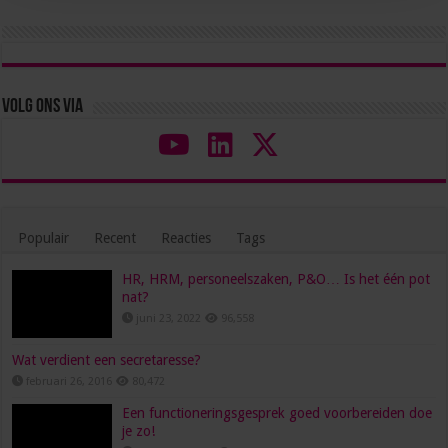
Volg ons via
Populair
Recent
Reacties
Tags
HR, HRM, personeelszaken, P&O… Is het één pot
nat?
juni 23, 2022
96,558
Wat verdient een secretaresse?
februari 26, 2016
80,472
Een functioneringsgesprek goed voorbereiden doe
je zo!