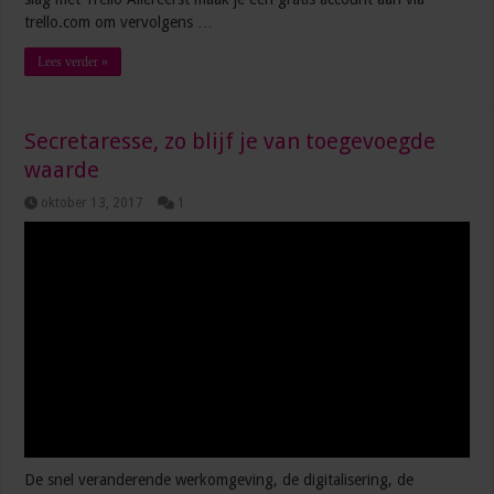
trello.com om vervolgens …
Lees verder »
Secretaresse, zo blijf je van toegevoegde
waarde
oktober 13, 2017
1
De snel veranderende werkomgeving, de digitalisering, de