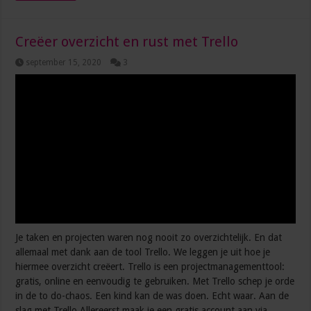
Creëer overzicht en rust met Trello
september 15, 2020
3
Je taken en projecten waren nog nooit zo overzichtelijk. En dat
allemaal met dank aan de tool Trello. We leggen je uit hoe je
hiermee overzicht creëert. Trello is een projectmanagementtool:
gratis, online en eenvoudig te gebruiken. Met Trello schep je orde
in de to do-chaos. Een kind kan de was doen. Echt waar. Aan de
slag met Trello Allereerst maak je een gratis account aan via