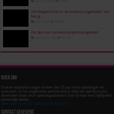
maart 24, 2021
73,694
Het kloppend hart in de moderne organisatie? Dat
ben jij…
mei 8, 2018
48,353
Zes tips voor succesvol projectmanagement
oktober 27, 2023
31,572
Over SMI
Ervaren assistants volgen al meer dan 25 jaar onze opleidingen en
cursussen. In het uitgebreide aanbod vind je altijd iets dat bij je past.
Bovendien staan onze opleidingsadviseurs voor je klaar met vrijblijvend
persoonlijk advies.
Meer over Secretary Management Institute
Contact gegevens