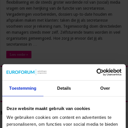
flexibilisering en de steeds groter wordende rol van (social) media
vragen om een herijking van de functie van secretaresse.
Vergaderingen voorbereiden, dossiers up-to-date houden en
afspraken maken met klanten: taken die jij als secretaresse
voorheen voor je rekening nam. Tegenwoordig doen directieleden
en managers steeds meer zelf. Zelfsturende teams worden in veel
organisaties gemeengoed. Hoe zorg je ervoor dat jij als
secretaresse in …
Lees verder »
Toestemming
Details
Over
Deze website maakt gebruik van cookies
Nieuwsbrief
We gebruiken cookies om content en advertenties te
personaliseren, om functies voor social media te bieden