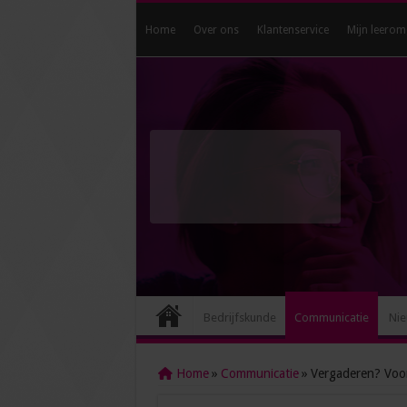
Home
Over ons
Klantenservice
Mijn leerom
Bedrijfskunde
Communicatie
Nie
Home
»
Communicatie
»
Vergaderen? Voor