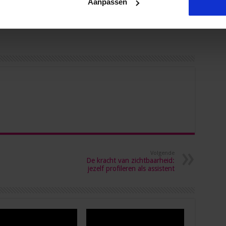
Aanpassen
Volgende
De kracht van zichtbaarheid:
jezelf profileren als assistent