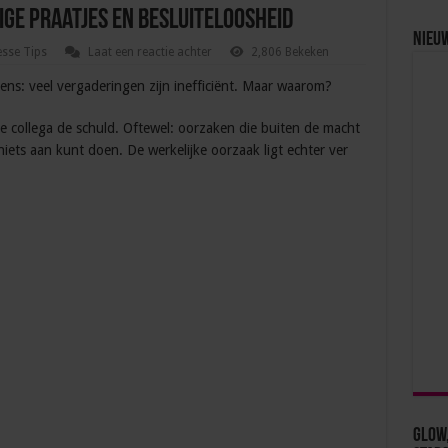
e praatjes en besluiteloosheid
Nieu
esse Tips
Laat een reactie achter
2,806 Bekeken
ens: veel vergaderingen zijn inefficiënt. Maar waarom?
ge collega de schuld. Oftewel: oorzaken die buiten de macht
iets aan kunt doen. De werkelijke oorzaak ligt echter ver
Glow,