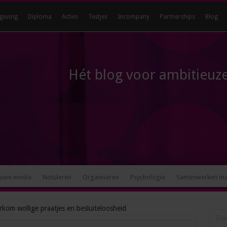
geving
Diploma
Acties
Testjes
Incompany
Partnerships
Blog
Hét blog voor ambitieuze
uwe media
Notuleren
Organiseren
Psychologie
Samenwerken m
kom wollige praatjes en besluiteloosheid