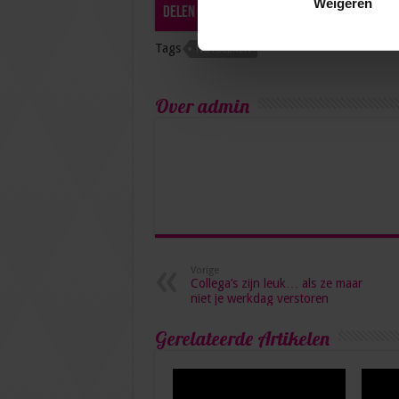
Weigeren
tweet
Delen
Tags
NOTULEREN
Over admin
Vorige
Collega’s zijn leuk… als ze maar
niet je werkdag verstoren
Gerelateerde Artikelen