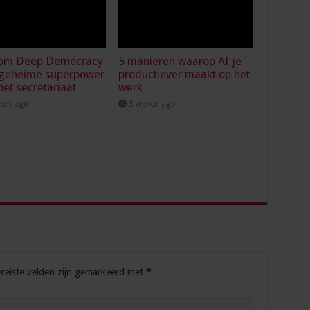
om Deep Democracy
5 manieren waarop AI je
 geheime superpower
productiever maakt op het
het secretariaat
werk
ken ago
3 weken ago
reiste velden zijn gemarkeerd met
*