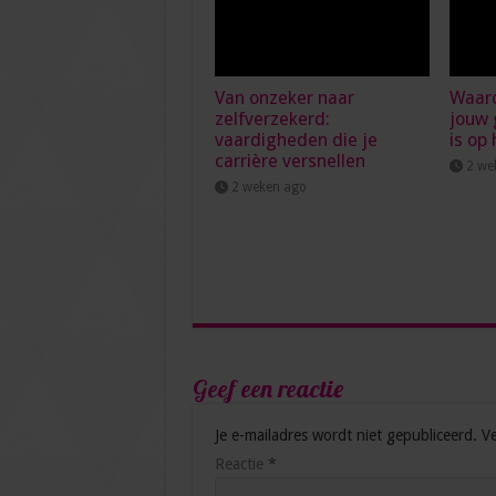
Van onzeker naar
Waar
zelfverzekerd:
jouw
vaardigheden die je
is op 
carrière versnellen
2 we
2 weken ago
Geef een reactie
Je e-mailadres wordt niet gepubliceerd.
Ve
Reactie
*