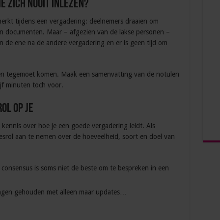
e zich nooit inlezen?
 merkt tijdens een vergadering: deelnemers draaien om
n documenten. Maar – afgezien van de lakse personen –
n de ene na de andere vergadering en er is geen tijd om
ensen tegemoet komen. Maak een samenvatting van de notulen
jf minuten toch voor.
ol op je
g kennis over hoe je een goede vergadering leidt. Als
srol aan te nemen over de hoeveelheid, soort en doel van
consensus is soms niet de beste om te bespreken in een
ingen gehouden met alleen maar updates…