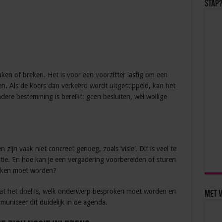
stap
en of breken. Het is voor een voorzitter lastig om een
n. Als de koers dan verkeerd wordt uitgestippeld, kan het
dere bestemming is bereikt: geen besluiten, wèl wollige
zijn vaak niet concreet genoeg, zoals ‘visie’. Dit is veel te
atie. En hoe kan je een vergadering voorbereiden of sturen
proken moet worden?
at het doel is, welk onderwerp besproken moet worden en
Met 
uniceer dit duidelijk in de agenda.