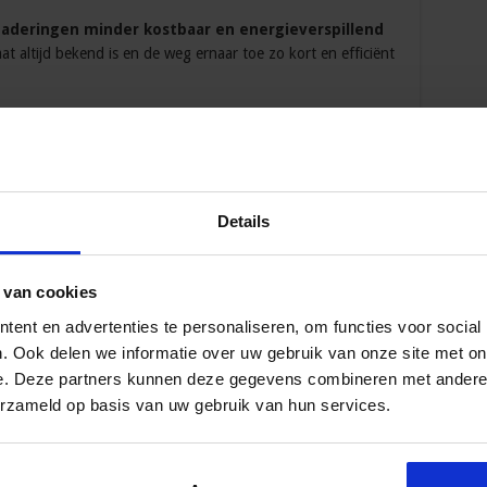
gaderingen minder kostbaar en energieverspillend
t altijd bekend is en de weg ernaar toe zo kort en efficiënt
 je
et een
Details
jfels
er in
 van cookies
ent en advertenties te personaliseren, om functies voor social
ag sluit
. Ook delen we informatie over uw gebruik van onze site met on
e.
e. Deze partners kunnen deze gegevens combineren met andere i
erzameld op basis van uw gebruik van hun services.
ren & Verslaglegging