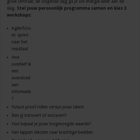
groei centraal; de volgende dag ga je vol energie weer aan de
slag.
Stel jouw persoonlijk programma samen en kies 3
workshops:
Agile/Scru
m: sprint
naar het
resultaat
Hoe
overleef ik
een
overvloed
aan
informatie
?
Future proof rollen versus jouw talent
Ben jij introvert of extravert?
Hoe bepaal je jouw toegevoegde waarde?
Van lappen teksten naar krachtige beelden