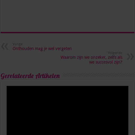
Vorige
Onthouden mag je wel vergeten
Volgende
Waarom zijn we onzeker, zelfs als
we succesvol zijn?
Gerelateerde Artikelen