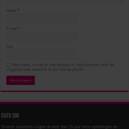
Naam
*
E-mail
*
Site
Hoe blijf je als management assistant ambitieus
Mijn naam, e-mail en site opslaan in deze browser voor de
zonder jezelf voorbij te lopen?
volgende keer wanneer ik een reactie plaats.
juli 1, 2026
Over SMI
Ervaren assistants volgen al meer dan 25 jaar onze opleidingen en