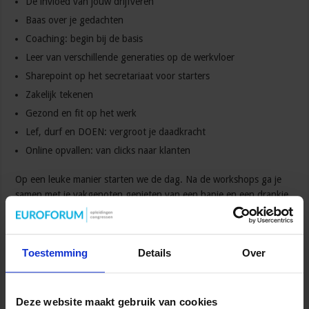
De invloed van jouw drijfveren
Baas over je gedachten
Coaching: begin bij de basis
Leer van verschillende generaties op de werkvloer
Sharepoint op het secretariaat voor starters
Zakelijk tekenen
Gezond en fit op het werk
Lef, durf en DOEN: vergroot je daadkracht
Online opvallen: van clicks naar klanten
Op een leuke manier starten we de dag. Na de workshops ga je
samen met je vakgenoten genieten van een hapje en een drankje
en vieren we samen dat SMI dit jaar 30 jaar bestaat.
Wees op
tijd, want de eerste workshops zijn al vol…
Toestemming
Details
Over
Lees meer over Nationale Secretaresse Dag 2020
Deze website maakt gebruik van cookies