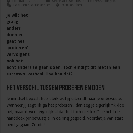
februari 27, 2020
Secretaresse Tips
,
Secretaressecongres
Laat een reactie achter
970 Bekeken
Je wilt het
graag
anders
doen en
gaat het
‘proberen’
vervolgens
ook het
echt anders te gaan doen. Toch eindigt dit niet in een
succesvol verhaal. Hoe kan dat?
Het verschil tussen proberen en doen
Je mindset bepaalt heel sterk wat jij uitzendt naar je onbewuste.
Wanneer jij zegt “ik ga het proberen”, dan zeg je eigenlijk “ik doe
het, maar ik weet eigenlijk al dat het toch niet lukt”. Je hebt de
handdoek (onbewust) al in de ring gegooid, voordat je van start
bent gegaan. Zonde!