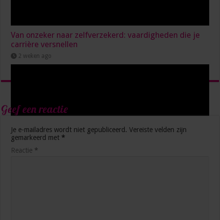
Van onzeker naar zelfverzekerd: vaardigheden die je
carrière versnellen
2 weken ago
Geef een reactie
Je e-mailadres wordt niet gepubliceerd.
Vereiste velden zijn
gemarkeerd met
*
Reactie
*
5 manieren waarop AI je productiever maakt op het
werk
3 weken ago