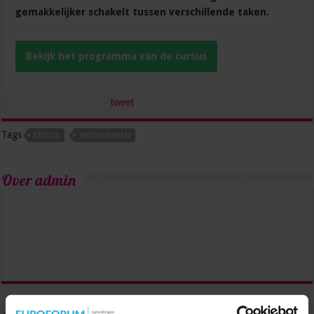
gemakkelijker schakelt tussen verschillende taken.
Bekijk het programma van de cursus
tweet
Tags
EBOOK
THUISWERKEN
Over admin
Vorige