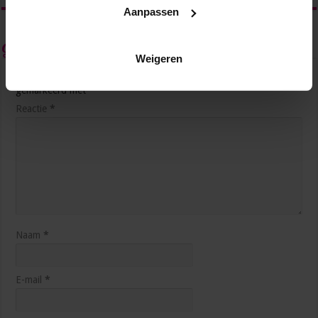
Aanpassen
Geef een reactie
Weigeren
Je e-mailadres wordt niet gepubliceerd.
Vereiste velden zijn
gemarkeerd met
*
Reactie
*
5 manieren waarop AI je productiever maakt op het
werk
3 weken ago
Naam
*
E-mail
*