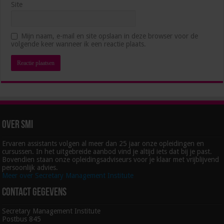
Site
Hoe blijf je als management assistant ambitieus
Mijn naam, e-mail en site opslaan in deze browser voor de
zonder jezelf voorbij te lopen?
volgende keer wanneer ik een reactie plaats.
juli 1, 2026
Over SMI
Ervaren assistants volgen al meer dan 25 jaar onze opleidingen en
cursussen. In het uitgebreide aanbod vind je altijd iets dat bij je past.
Bovendien staan onze opleidingsadviseurs voor je klaar met vrijblijvend
persoonlijk advies.
Meer over Secretary Management Institute
Contact gegevens
Secretary Management Institute
Postbus 845