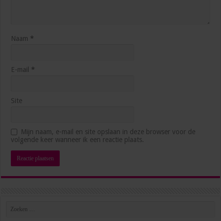
3 weken ago
Naam
*
E-mail
*
Site
Hoe blijf je als management assistant ambitieus
Mijn naam, e-mail en site opslaan in deze browser voor de
zonder jezelf voorbij te lopen?
volgende keer wanneer ik een reactie plaats.
juli 1, 2026