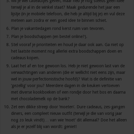
Wil je wel cadeautjes geven, maar heb je nog steeds geen idee
terwijl je al in de winkel staat? Maak gedurende het jaar een
lijstje (in je mobiele telefoon, die heb je altijd bij je) en vul deze
meteen aan zodra er een goed idee te binnen schiet.
Plan je vakantiedagen rond kerst ruim van tevoren.
Plan je boodschappen (en bestel online?).
Stel vooraf je prioriteiten en houd je daar ook aan. Ga niet op
het laatste moment nog allerlei extra boodschappen doen en
cadeaus kopen.
Laat het af en toe gewoon los. Heb je niet gewoon last van de
verwachtingen van anderen (die er wellicht niet eens zijn, maar
wel in jouw perfectionistische hoofd)? Wat is de definitie van
‘gezellig’ voor jou? Meerdere dagen in de keuken vertoeven
met diverse kookboeken of een rondje door het bos en daarna
met chocolademelk op de bank?
Zet een dikke streep door ‘moeten’. Dure cadeaus, zes-gangen
diners, een compleet nieuw outfit (terwijl je die van vorig jaar
nog zo leuk vindt)… van wie ‘moet’ dit allemaal? Doe het alleen
als je er jezelf blij van wordt: geniet!