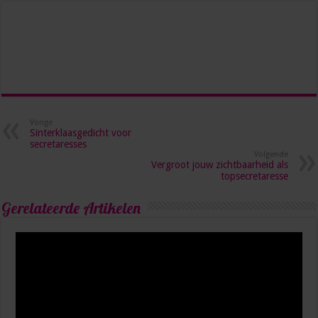
Vorige
Sinterklaasgedicht voor
secretaresses
Volgende
Vergroot jouw zichtbaarheid als
topsecretaresse
Gerelateerde Artikelen