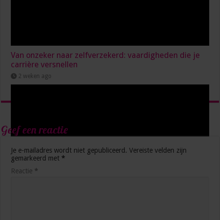
Van onzeker naar zelfverzekerd: vaardigheden die je
carrière versnellen
2 weken ago
Geef een reactie
Je e-mailadres wordt niet gepubliceerd.
Vereiste velden zijn
gemarkeerd met
*
Reactie
*
5 manieren waarop AI je productiever maakt op het
werk