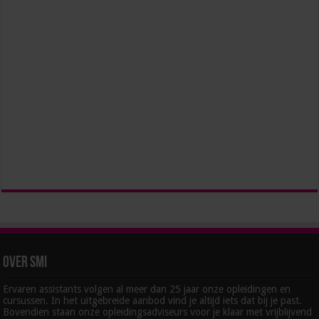
Over SMI
Ervaren assistants volgen al meer dan 25 jaar onze opleidingen en
cursussen. In het uitgebreide aanbod vind je altijd iets dat bij je past.
Bovendien staan onze opleidingsadviseurs voor je klaar met vrijblijvend