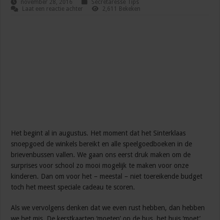
november 28, 2016
Secretaresse Tips
Laat een reactie achter
2,611 Bekeken
Het begint al in augustus. Het moment dat het Sinterklaas
snoepgoed de winkels bereikt en alle speelgoedboeken in de
brievenbussen vallen. We gaan ons eerst druk maken om de
surprises voor school zo mooi mogelijk te maken voor onze
kinderen. Dan om voor het – meestal – niet toereikende budget
toch het meest speciale cadeau te scoren.
Als we vervolgens denken dat we even rust hebben, dan hebben
we het mis. De kerstkaarten ‘moeten’ op de bus, het huis ‘moet’