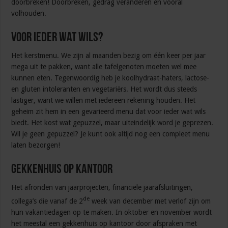
doorbreken! Doorbreken, gedrag veranderen en vooral
volhouden.
Voor ieder wat wils?
Het kerstmenu. We zijn al maanden bezig om één keer per jaar
mega uit te pakken, want alle tafelgenoten moeten wel mee
kunnen eten. Tegenwoordig heb je koolhydraat-haters, lactose-
en gluten intoleranten en vegetariërs. Het wordt dus steeds
lastiger, want we willen met iedereen rekening houden. Het
geheim zit hem in een gevarieerd menu dat voor ieder wat wils
biedt. Het kost wat gepuzzel, maar uiteindelijk word je geprezen.
Wil je geen gepuzzel? Je kunt ook altijd nog een compleet menu
laten bezorgen!
Gekkenhuis op kantoor
Het afronden van jaarprojecten, financiële jaarafsluitingen,
de
collega’s die vanaf de 2
week van december met verlof zijn om
hun vakantiedagen op te maken. In oktober en november wordt
het meestal een gekkenhuis op kantoor door afspraken met