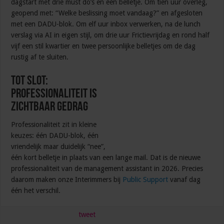
dagstart met drie must do’s en één belletje. Om tien uur overleg,
geopend met: “Welke beslissing moet vandaag?” en afgesloten
met een DADU-blok. Om elf uur inbox verwerken, na de lunch
verslag via AI in eigen stijl, om drie uur Frictievrijdag en rond half
vijf een stil kwartier en twee persoonlijke belletjes om de dag
rustig af te sluiten.
Tot slot:
professionaliteit is
zichtbaar gedrag
Professionaliteit zit in kleine
keuzes: één DADU-blok, één
vriendelijk maar duidelijk “nee”,
één kort belletje in plaats van een lange mail. Dat is de nieuwe
professionaliteit van de management assistant in 2026. Precies
daarom maken onze Interimmers bij
Public Support
vanaf dag
één het verschil.
tweet