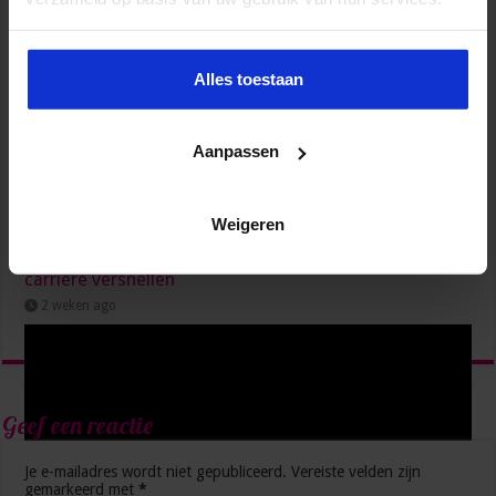
Alles toestaan
Aanpassen
Weigeren
Van onzeker naar zelfverzekerd: vaardigheden die je
carrière versnellen
2 weken ago
Geef een reactie
Je e-mailadres wordt niet gepubliceerd.
Vereiste velden zijn
gemarkeerd met
*