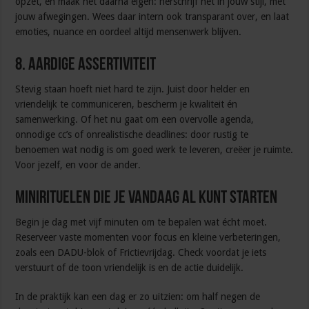
opzet, en maak het daarna eigen: herschrijf het in jouw stijl, met
jouw afwegingen. Wees daar intern ook transparant over, en laat
emoties, nuance en oordeel altijd mensenwerk blijven.
8. Aardige assertiviteit
Stevig staan hoeft niet hard te zijn. Juist door helder en
vriendelijk te communiceren, bescherm je kwaliteit én
samenwerking. Of het nu gaat om een overvolle agenda,
onnodige cc’s of onrealistische deadlines: door rustig te
benoemen wat nodig is om goed werk te leveren, creëer je ruimte.
Voor jezelf, en voor de ander.
Minirituelen die je vandaag al kunt starten
Begin je dag met vijf minuten om te bepalen wat écht moet.
Reserveer vaste momenten voor focus en kleine verbeteringen,
zoals een DADU-blok of Frictievrijdag. Check voordat je iets
verstuurt of de toon vriendelijk is en de actie duidelijk.
In de praktijk kan een dag er zo uitzien: om half negen de