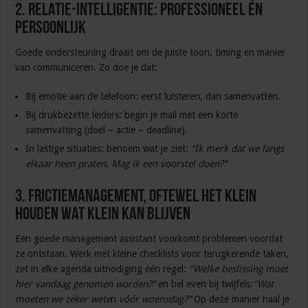
2. Relatie-intelligentie: professioneel én
persoonlijk
Goede ondersteuning draait om de juiste toon, timing en manier
van communiceren. Zo doe je dat:
Bij emotie aan de telefoon: eerst luisteren, dan samenvatten.
Bij drukbezette leiders: begin je mail met een korte
samenvatting (doel – actie – deadline).
In lastige situaties: benoem wat je ziet:
“Ik merk dat we langs
elkaar heen praten. Mag ik een voorstel doen?”
3. Frictiemanagement, oftewel het klein
houden wat klein kan blijven
Een goede management assistant voorkomt problemen voordat
ze ontstaan. Werk met kleine checklists voor terugkerende taken,
zet in elke agenda uitnodiging één regel:
“Welke beslissing moet
hier vandaag genomen worden?”
en bel even bij twijfels:
“Wat
moeten we zeker wete
n
vóór woensdag?”
Op deze manier haal je