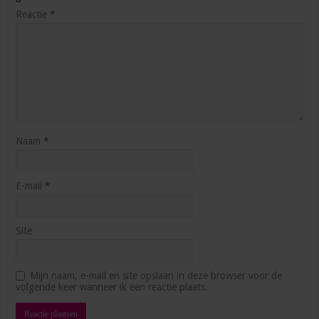
Reactie
*
5 manieren waarop AI je productiever maakt op het
werk
3 weken ago
Naam
*
E-mail
*
Site
Hoe blijf je als management assistant ambitieus
Mijn naam, e-mail en site opslaan in deze browser voor de
zonder jezelf voorbij te lopen?
volgende keer wanneer ik een reactie plaats.
juli 1, 2026