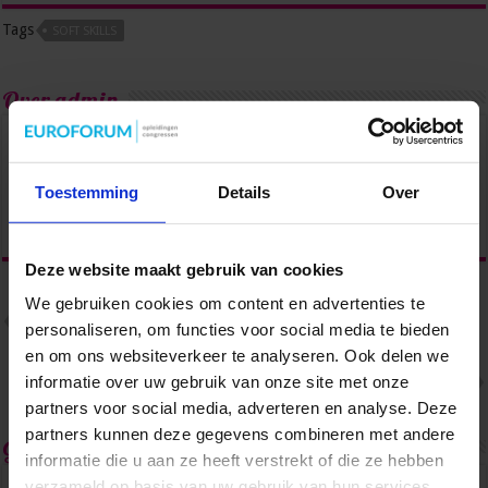
Tags
SOFT SKILLS
Over admin
Toestemming
Details
Over
Deze website maakt gebruik van cookies
We gebruiken cookies om content en advertenties te
Vorige
Wat betekent de nieuwe Outlook
personaliseren, om functies voor social media te bieden
voor jou als management
assistant?
en om ons websiteverkeer te analyseren. Ook delen we
Volgende
informatie over uw gebruik van onze site met onze
Welzijn als fundament voor de
21st century assistant
partners voor social media, adverteren en analyse. Deze
partners kunnen deze gegevens combineren met andere
Gerelateerde Artikelen
informatie die u aan ze heeft verstrekt of die ze hebben
verzameld op basis van uw gebruik van hun services.