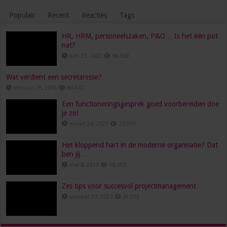
Populair
Recent
Reacties
Tags
HR, HRM, personeelszaken, P&O… Is het één pot
nat?
juni 23, 2022
96,558
Wat verdient een secretaresse?
februari 26, 2016
80,472
Een functioneringsgesprek goed voorbereiden doe
je zo!
maart 24, 2021
73,693
Het kloppend hart in de moderne organisatie? Dat
ben jij…
mei 8, 2018
48,353
Zes tips voor succesvol projectmanagement
oktober 27, 2023
31,572