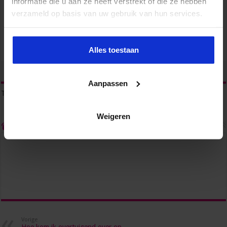
informatie die u aan ze heeft verstrekt of die ze hebben
ZORG
verzameld op basis van uw gebruik van hun services.
Alles toestaan
tweet
Aanpassen
Tags
SECRETARIAAT
TOEKOMST
Weigeren
Over admin
Vorige