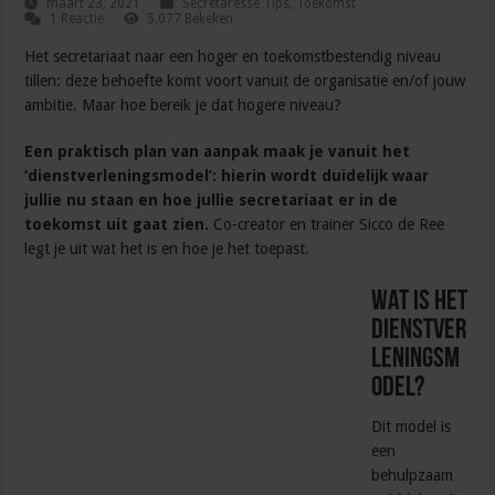
maart 23, 2021
Secretaresse Tips
,
Toekomst
1 Reactie
5,077 Bekeken
Het secretariaat naar een hoger en toekomstbestendig niveau
tillen: deze behoefte komt voort vanuit de organisatie en/of jouw
ambitie. Maar hoe bereik je dat hogere niveau?
Een praktisch plan van aanpak maak je vanuit het
‘dienstverleningsmodel’: hierin wordt duidelijk waar
jullie nu staan en hoe jullie secretariaat er in de
toekomst uit gaat zien.
Co-creator en trainer Sicco de Ree
legt je uit wat het is en hoe je het toepast.
Wat is het
dienstver
leningsm
odel?
Dit model is
een
behulpzaam