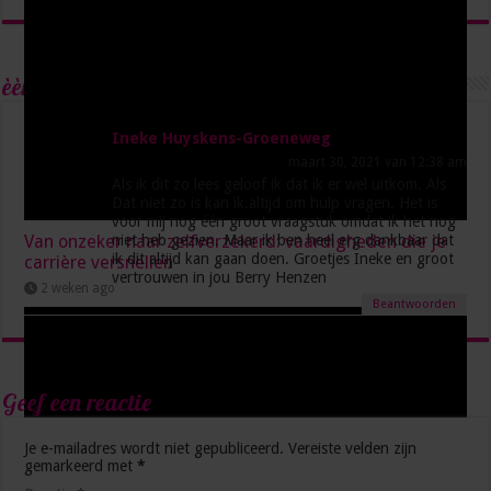
èèn Reactie
Ineke Huyskens-Groeneweg
maart 30, 2021 van 12:38 am
Als ik dit zo lees geloof ik dat ik er wel uitkom. Als
Dat niet zo is kan ik.altijd om hulp vragen. Het is
voor mij nog één groot vraagstuk omdat ik het nog
Van onzeker naar zelfverzekerd: vaardigheden die je
niet heb gezien. Maar ik ben heel erg dankbaar dat
ik dit altijd kan gaan doen. Groetjes Ineke en groot
carrière versnellen
vertrouwen in jou Berry Henzen
2 weken ago
Beantwoorden
Geef een reactie
Je e-mailadres wordt niet gepubliceerd.
Vereiste velden zijn
gemarkeerd met
*