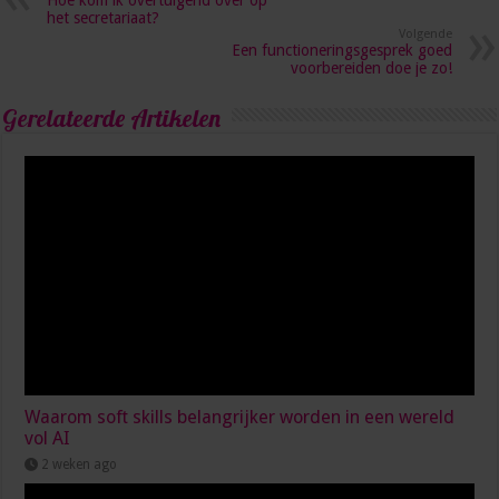
Hoe kom ik overtuigend over op
het secretariaat?
Volgende
Een functioneringsgesprek goed
voorbereiden doe je zo!
Gerelateerde Artikelen
Waarom soft skills belangrijker worden in een wereld
vol AI
2 weken ago